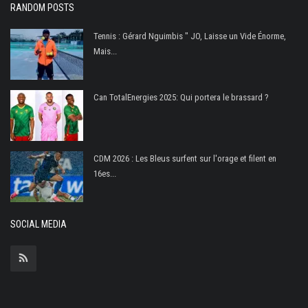
RANDOM POSTS
FIFA
Actualités
Tennis : Gérard Nguimbis " JO, Laisse un Vide Énorme,
Mais...
Business du sport
Guides & Dossiers
Can TotalEnergies 2025: Qui portera le brassard ?
Handball
Volleyball
Basketball
CDM 2026 : Les Bleus surfent sur l'orage et filent en
16es...
Arts Martiaux
Rugby
SOCIAL MEDIA
Tennis
Extra
Autres Sports