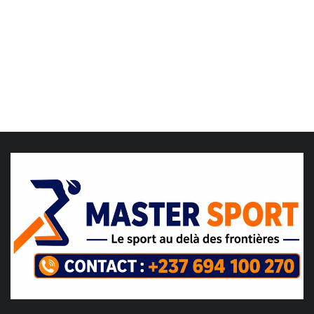
LDC/ COUPE CAF
CAN TOTALENERGIES
Lions Indomptables
CAF
Lionnes Indomptables
Judo
Elite Football
Mercato
GSL
FEMMES & SPORT
Inside JOJ Dakar 2026
Cyclisme