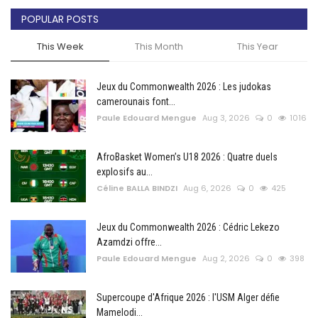
POPULAR POSTS
This Week
This Month
This Year
Jeux du Commonwealth 2026 : Les judokas
camerounais font...
Paule Edouard Mengue
Aug 3, 2026
0
1016
AfroBasket Women’s U18 2026 : Quatre duels
explosifs au...
Céline BALLA BINDZI
Aug 6, 2026
0
425
Jeux du Commonwealth 2026 : Cédric Lekezo
Azamdzi offre...
Paule Edouard Mengue
Aug 2, 2026
0
398
Supercoupe d'Afrique 2026 : l'USM Alger défie
Mamelodi...