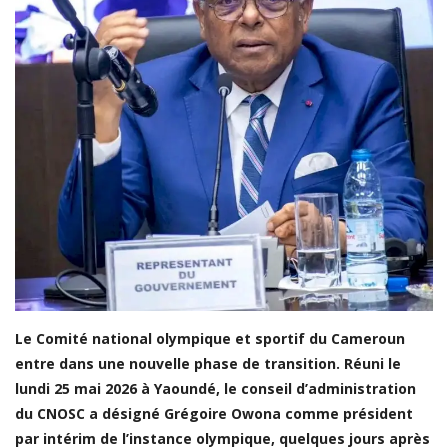
LDC/ COUPE CAF
CAN TOTALENERGIES
Lions Indomptables
CAF
Lionnes Indomptables
Judo
Elite Football
Mercato
GSL
Le Comité national olympique et sportif du Cameroun
FEMMES & SPORT
entre dans une nouvelle phase de transition. Réuni le
lundi 25 mai 2026 à Yaoundé, le conseil d’administration
Inside JOJ Dakar 2026
du CNOSC a désigné Grégoire Owona comme président
Cyclisme
par intérim de l’instance olympique, quelques jours après