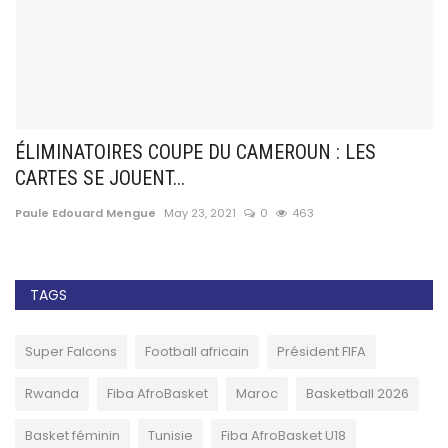
ÉLIMINATOIRES COUPE DU CAMEROUN : LES
F
CARTES SE JOUENT...
a
Paule Edouard Mengue
May 23, 2021
0
463
Pa
TAGS
Super Falcons
Football africain
Président FIFA
Rwanda
Fiba AfroBasket
Maroc
Basketball 2026
Basket féminin
Tunisie
Fiba AfroBasket U18