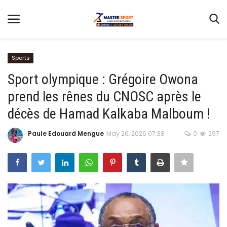
Sports
Sport olympique : Grégoire Owona
prend les rênes du CNOSC après le
Home
décès de Hamad Kalkaba Malboum !
Contact
Paule Edouard Mengue
May 26, 2026 07:38
0
297
Football
Gallery
Terms & Conditions
Athlétisme
Sports
CAN FÉMININE