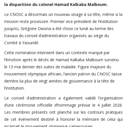
la disparition du colonel Hamad Kalkaba Malboum.
FIFA
Le CNOSC a désormais un nouveau visage à sa tête, même si la
Actualités
mission reste provisoire. Premier vice-président de l’institution
Business du sport
jusqu’ici, Grégoire Owona a été choisi ce lundi au terme des
Guides & Dossiers
travaux du conseil d’administration organisés au siège du
Comité à Yaoundé.
Handball
Cette nomination intervient dans un contexte marqué par
Volleyball
l’émotion après le décès de Hamad Kalkaba Malboum survenu
Basketball
le 13 mai dernier des suites de maladie. Figure majeure du
mouvement olympique africain, l’ancien patron du CNOSC laisse
Arts Martiaux
derrière lui plus de vingt années de gouvernance à la tête de
Rugby
l’institution.
Tennis
Le conseil d’administration a également validé l’organisation
d’une cérémonie officielle d’hommage prévue le 4 juillet 2026.
Extra
Les membres présents ont planché sur les contours pratiques
Autres Sports
de cet événement destiné à honorer la mémoire de celui qui
incarnait le mouvement olympique camerounais.