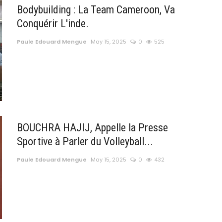
Bodybuilding : La Team Cameroon, Va
Conquérir L'inde.
Paule Edouard Mengue
May 15, 2025
0
525
BOUCHRA HAJIJ, Appelle la Presse
Sportive à Parler du Volleyball...
Paule Edouard Mengue
May 15, 2025
0
432