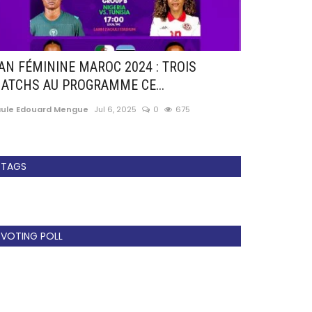
AN FÉMININE MAROC 2024 : TROIS
Election Fec
ATCHS AU PROGRAMME CE...
Enganamouit 
aule Edouard Mengue
Jul 6, 2025
0
675
Paule Edouard 
TAGS
VOTING POLL