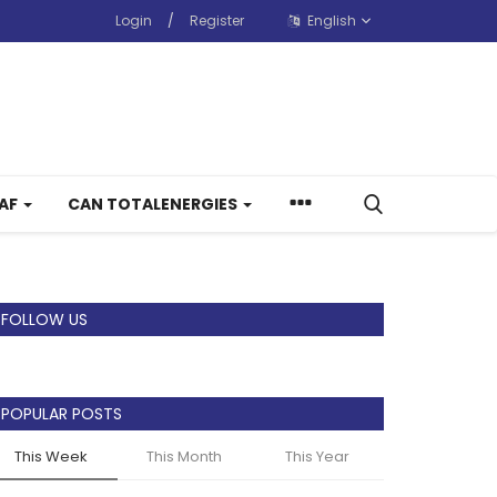
Login
/
Register
English
CAF
CAN TOTALENERGIES
FOLLOW US
POPULAR POSTS
This Week
This Month
This Year