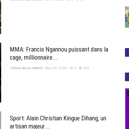
MMA: Francis Ngannou puissant dans la
cage, millionnaire...
Céline BALLA BINDZI
May 26, 2026
0
329
CAF
Sport: Alain Christian Kingue Dihang, un
artisan majeur...