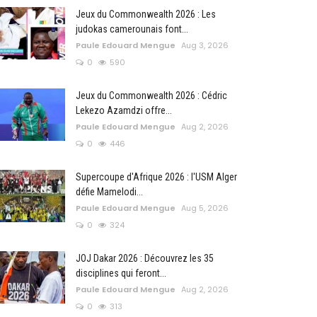
Jeux du Commonwealth 2026 : Les
judokas camerounais font...
Paule Edouard Mengue
Aug 3, 2026
0
590
Jeux du Commonwealth 2026 : Cédric
Lekezo Azamdzi offre...
Paule Edouard Mengue
Aug 2, 2026
0
446
Supercoupe d'Afrique 2026 : l'USM Alger
défie Mamelodi...
Paule Edouard Mengue
Aug 5, 2026
0
324
JOJ Dakar 2026 : Découvrez les 35
disciplines qui feront...
Paule Edouard Mengue
Aug 2, 2026
0
313