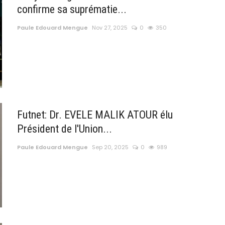
confirme sa suprématie...
Paule Edouard Mengue
Nov 27, 2025
0
350
Futnet: Dr. EVELE MALIK ATOUR élu
Président de l'Union...
Paule Edouard Mengue
Sep 20, 2025
0
989