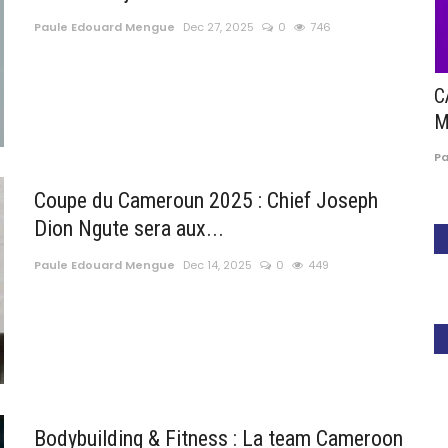
Paule Edouard Mengue
Dec 27, 2025
0
746
he de
Partenariat : Suzuki le nouvel associé de la
C
CAF !
M
3
Paule Edouard Mengue
Nov 11, 2025
0
460
P
Coupe du Cameroun 2025 : Chief Joseph
Dion Ngute sera aux...
Paule Edouard Mengue
Dec 14, 2025
0
449
Bodybuilding & Fitness : La team Cameroon