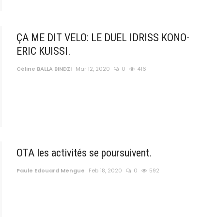
ÇA ME DIT VELO: LE DUEL IDRISS KONO-
ERIC KUISSI.
Céline BALLA BINDZI
Mar 12, 2020
0
416
OTA les activités se poursuivent.
Paule Edouard Mengue
Feb 18, 2020
0
592