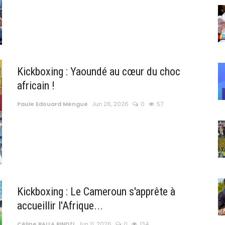
Kickboxing : Yaoundé au cœur du choc
africain !
Paule Edouard Mengue
Jun 26, 2026
0
57
Kickboxing : Le Cameroun s'apprête à
accueillir l'Afrique...
Céline BALLA BINDZI
Jun 11, 2026
0
134