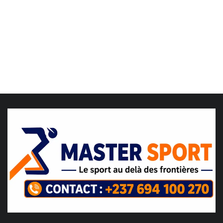
LDC/ COUPE CAF
CAN TOTALENERGIES
Lions Indomptables
CAF
Lionnes Indomptables
Judo
Elite Football
Mercato
GSL
FEMMES & SPORT
Inside JOJ Dakar 2026
Cyclisme