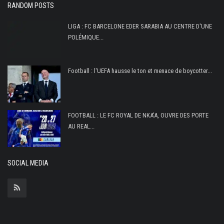
RANDOM POSTS
FIFA
Actualités
LIGA : FC BARCELONE EDER SARABIA AU CENTRE D'UNE
POLÉMIQUE...
Business du sport
Guides & Dossiers
Football : l'UEFA hausse le ton et menace de boycotter...
Handball
Volleyball
Basketball
FOOTBALL : LE FC ROYAL DE NKA'A, OUVRE DES PORTE
AU REAL...
Arts Martiaux
Rugby
SOCIAL MEDIA
Tennis
Extra
Autres Sports