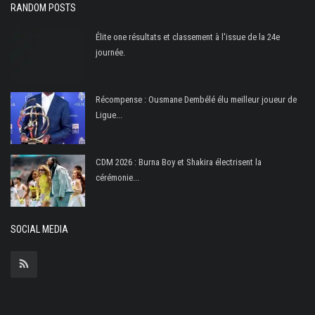
RANDOM POSTS
FIFA
Actualités
Élite one résultats et classement à l'issue de la 24e
journée.
Business du sport
Guides & Dossiers
Récompense : Ousmane Dembélé élu meilleur joueur de
Handball
Ligue...
Volleyball
Basketball
CDM 2026 : Burna Boy et Shakira électrisent la
cérémonie...
Arts Martiaux
Rugby
SOCIAL MEDIA
Tennis
Extra
Autres Sports