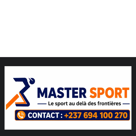
LDC/ COUPE CAF
CAN TOTALENERGIES
Lions Indomptables
CAF
Lionnes Indomptables
Judo
Elite Football
Mercato
GSL
FEMMES & SPORT
Inside JOJ Dakar 2026
Cyclisme