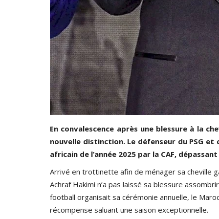
ccuse Arroga d’avoir
FÉDÉRATION BURKINABÈ DE RUGBY
l'équipe NATIONALE EN STAGE...
026
0
478
Paule Edouard Mengue
Dec 30, 2020
0
9
En convalescence après une blessure à la ch
nouvelle distinction. Le défenseur du PSG et ca
africain de l’année 2025 par la CAF, dépassa
Arrivé en trottinette afin de ménager sa cheville
Achraf Hakimi n’a pas laissé sa blessure assombrir
football organisait sa cérémonie annuelle, le Maro
récompense saluant une saison exceptionnelle.