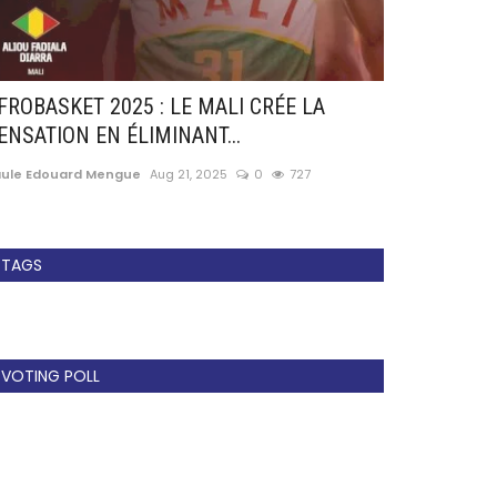
FROBASKET 2025 : LE MALI CRÉE LA
Serie A: Fiore
ENSATION EN ÉLIMINANT...
!
aule Edouard Mengue
Aug 21, 2025
0
727
Paule Edouard 
TAGS
VOTING POLL