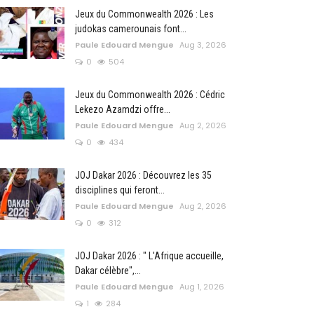
Jeux du Commonwealth 2026 : Les
judokas camerounais font...
Paule Edouard Mengue
Aug 3, 2026
0
504
Jeux du Commonwealth 2026 : Cédric
Lekezo Azamdzi offre...
Paule Edouard Mengue
Aug 2, 2026
0
434
JOJ Dakar 2026 : Découvrez les 35
disciplines qui feront...
Paule Edouard Mengue
Aug 2, 2026
0
312
JOJ Dakar 2026 : " L'Afrique accueille,
Dakar célèbre",...
Paule Edouard Mengue
Aug 1, 2026
1
284