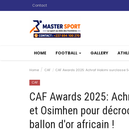
Contact
HOME
FOOTBALL
GALLERY
ATHL
Home
CAF
CAF Awards 2025: Achraf Hakimi surclasse Sala
CAF
CAF Awards 2025: Achr
et Osimhen pour décroch
ballon d'or africain !