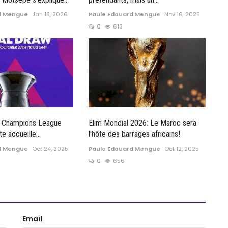
d Mengue
Jan 18, 2026
Paule Edouard Mengue
Nov 16, 2025
0
613
 Champions League
Elim Mondial 2026: Le Maroc sera
e accueille...
l'hôte des barrages africains!
d Mengue
Oct 24, 2025
Paule Edouard Mengue
Oct 12, 2025
0
656
Email