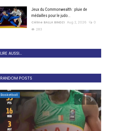
Jeux du Commonwealth : pluie de
médailles pour le judo...
Céline BALLA BINDZI
Aug 2, 2026
0
283
LIRE AUSSI...
RANDOM POSTS
Basketball
Football