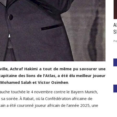
 :
Athlétisme : Douala accueille le 2ᵉ meeting
A
interclubs...
S
24
Paule Edouard Mengue
Mar 27, 2026
0
615
P
eville, Achraf Hakimi a tout de même pu savourer une
pitaine des lions de l'Atlas, a été élu meilleur joueur
nt Mohamed Salah et Victor Osimhen
.
 gauche touchée le 4 novembre contre le Bayern Munich,
 sa soirée. À Rabat, où la Confédération africaine de
cain a été couronné joueur africain de l’année 2025, une