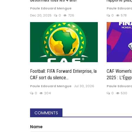
Paule Edouard Mengue
Paule Edouar
Dec 20, 2025
0
726
0
578
Football: FIFA Forward Enterprise, la
CAF Women's
CAF sort du silence...
2025 : L'Égypt
Paule Edouard Mengue
Jul 30, 2026
Paule Edouar
0
204
0
530
COMMENTS
Name