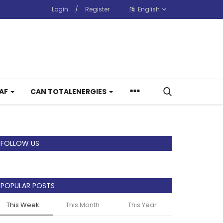
Login
/
Register
English
CAF
CAN TOTALENERGIES
FOLLOW US
POPULAR POSTS
This Week
This Month
This Year