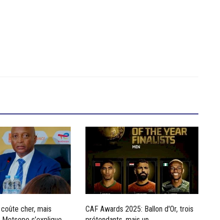
coûte cher, mais
CAF Awards 2025: Ballon d'Or, trois
 Motsepe s’explique...
prétendants, mais un...