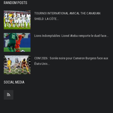
RANDOM POSTS
FIFA
Actualités
TOURNOI INTERNATIONAL AMICAL THE CANADIAN
SHIELD: LA CÔTE...
Business du sport
Guides & Dossiers
Lions Indomptables: Lionel Ateba remporte le duel face...
Handball
Volleyball
Basketball
CDM 2026 : Soirée noire pour Cameron Burgess face aux
États-Unis...
Arts Martiaux
Rugby
SOCIAL MEDIA
Tennis
Extra
Autres Sports