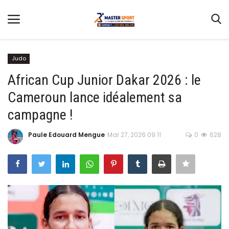
Judo
African Cup Junior Dakar 2026 : le
Cameroun lance idéalement sa
Home
campagne !
Contact
Paule Edouard Mengue
Mar 27, 2026 09:11
0
628
Football
Gallery
Terms & Conditions
Athlétisme
Sports
CAN FÉMININE