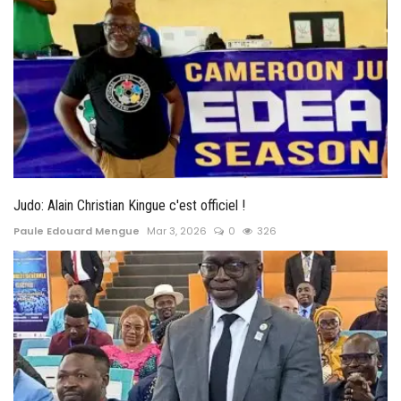
Judo: Alain Christian Kingue c'est officiel !
Paule Edouard Mengue
Mar 3, 2026
0
326