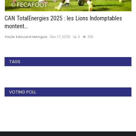
CAN TotalEnergies 2025 : les Lions Indomptables
C
montent...
sé
Paule Edouard Mengue
Dec 17, 2025
0
316
Pa
TAGS
VOTING POLL