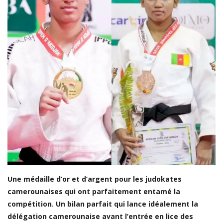
LDC/ COUPE CAF
CAN TOTALENERGIES
Lions Indomptables
CAF
Lionnes Indomptables
Judo
Elite Football
Mercato
GSL
FEMMES & SPORT
Une médaille d’or et d’argent pour les judokates
camerounaises qui ont parfaitement entamé la
Inside JOJ Dakar 2026
compétition. Un bilan parfait qui lance idéalement la
Cyclisme
délégation camerounaise avant l’entrée en lice des