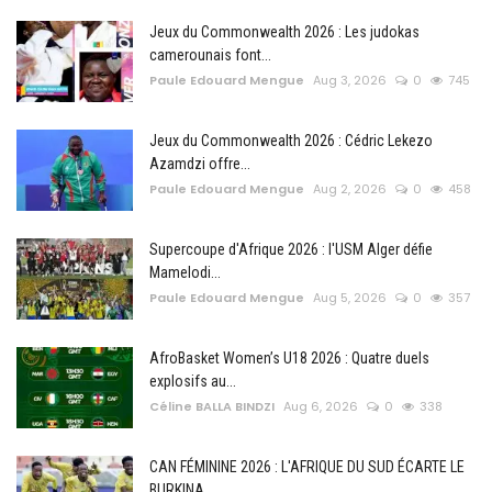
Jeux du Commonwealth 2026 : Les judokas
camerounais font...
Paule Edouard Mengue
Aug 3, 2026
0
745
Jeux du Commonwealth 2026 : Cédric Lekezo
Azamdzi offre...
Paule Edouard Mengue
Aug 2, 2026
0
458
Supercoupe d'Afrique 2026 : l'USM Alger défie
Mamelodi...
Paule Edouard Mengue
Aug 5, 2026
0
357
AfroBasket Women’s U18 2026 : Quatre duels
explosifs au...
Céline BALLA BINDZI
Aug 6, 2026
0
338
CAN FÉMININE 2026 : L'AFRIQUE DU SUD ÉCARTE LE
BURKINA...