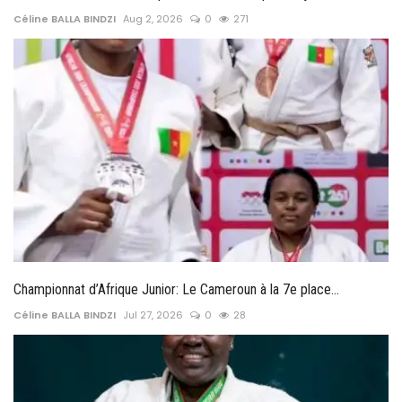
Céline BALLA BINDZI
Aug 2, 2026
0
271
Championnat d’Afrique Junior: Le Cameroun à la 7e place...
Céline BALLA BINDZI
Jul 27, 2026
0
28