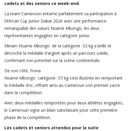
cadets et des seniors ce week-end.
FIFA
La team Cameroon entame parfaitement sa participation à
Actualités
l’African Cup Junior Dakar 2026 avec une performance
Business du sport
remarquable des sœurs Nsame Mbongo, les deux
représentantes engagées en catégorie junior.
Guides & Dossiers
Miriam Nsame Mbongo de la catégorie -52 kg a brillé et
Handball
décroché la médaille d'argent après un parcours solide,
Volleyball
confirmant son potentiel sur la scène continentale.
Basketball
De son côté, Fiona
Nsame Mbongo catégorie -57 kg s’est illustrée en remportant
Arts Martiaux
la médaille d’or, offrant ainsi au Cameroun son premier sacre
Rugby
dans la compétition.
Tennis
Avec deux médailles remportées pour deux athlètes engagées,
le Cameroun signe un bilan satisfaisant pour cette première
Extra
phase de la compétition.
Autres Sports
Les cadets et seniors attendus pour la suite