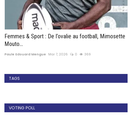
e
Femmes & Sport : De l’ovalie au football, Mimosette
A
Mouto...
D
Paule Edouard Mengue
Mar 7, 2026
0
369
Cé
TAGS
VOTING POLL