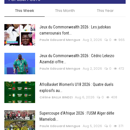
This Week
This Month
This Year
Jeux du Commonwealth 2026 : Les judokas
camerounais font...
Paule Edouard Mengue
Aug 3, 2026
0
965
Jeux du Commonwealth 2026 : Cédric Lekezo
Azamdzi offre...
Paule Edouard Mengue
Aug 2, 2026
0
472
AfroBasket Women’s U18 2026 : Quatre duels
explosifs au...
Céline BALLA BINDZI
Aug 6, 2026
0
408
Supercoupe d'Afrique 2026 : l'USM Alger défie
Mamelodi...
Paule Edouard Mengue
Aug 5, 2026
0
371