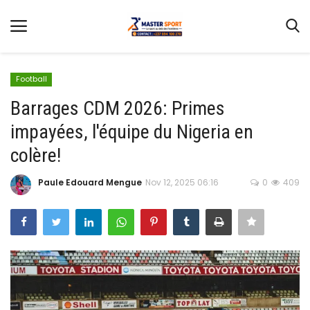
Football
Barrages CDM 2026: Primes
impayées, l'équipe du Nigeria en
Home
colère!
Contact
Paule Edouard Mengue
Nov 12, 2025 06:16
0
409
Football
Gallery
Terms & Conditions
Athlétisme
Sports
CAN FÉMININE