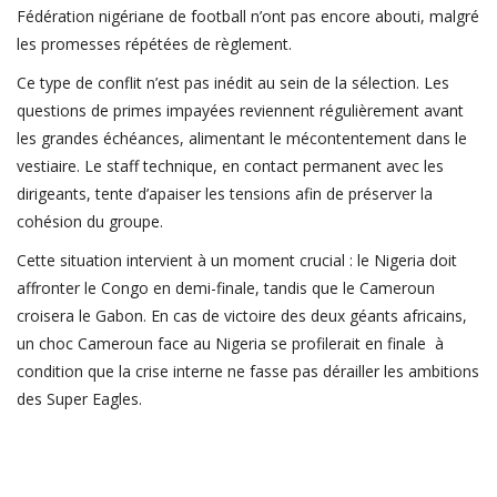
Fédération nigériane de football n’ont pas encore abouti, malgré
FIFA
les promesses répétées de règlement.
Actualités
Ce type de conflit n’est pas inédit au sein de la sélection. Les
Business du sport
questions de primes impayées reviennent régulièrement avant
Guides & Dossiers
les grandes échéances, alimentant le mécontentement dans le
vestiaire. Le staff technique, en contact permanent avec les
Handball
dirigeants, tente d’apaiser les tensions afin de préserver la
Volleyball
cohésion du groupe.
Basketball
Cette situation intervient à un moment crucial : le Nigeria doit
affronter le Congo en demi-finale, tandis que le Cameroun
Arts Martiaux
croisera le Gabon. En cas de victoire des deux géants africains,
Rugby
un choc Cameroun face au Nigeria se profilerait en finale à
condition que la crise interne ne fasse pas dérailler les ambitions
Tennis
des Super Eagles.
Extra
Autres Sports