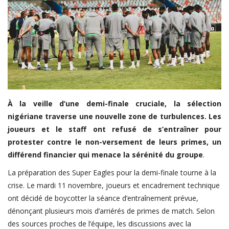
LDC/ COUPE CAF
CAN TOTALENERGIES
Lions Indomptables
CAF
Lionnes Indomptables
À la veille d’une demi-finale cruciale, la sélection
Judo
nigériane traverse une nouvelle zone de turbulences. Les
Elite Football
joueurs et le staff ont refusé de s’entraîner pour
protester contre le non-versement de leurs primes, un
Mercato
différend financier qui menace la sérénité du groupe
.
GSL
La préparation des Super Eagles pour la demi-finale tourne à la
FEMMES & SPORT
crise. Le mardi 11 novembre, joueurs et encadrement technique
ont décidé de boycotter la séance d’entraînement prévue,
Inside JOJ Dakar 2026
dénonçant plusieurs mois d’arriérés de primes de match. Selon
Cyclisme
des sources proches de l’équipe, les discussions avec la