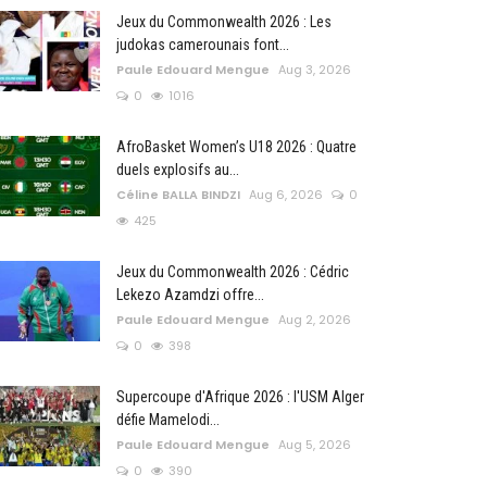
Jeux du Commonwealth 2026 : Les
judokas camerounais font...
Paule Edouard Mengue
Aug 3, 2026
0
1016
AfroBasket Women’s U18 2026 : Quatre
duels explosifs au...
Céline BALLA BINDZI
Aug 6, 2026
0
425
Jeux du Commonwealth 2026 : Cédric
Lekezo Azamdzi offre...
Paule Edouard Mengue
Aug 2, 2026
0
398
Supercoupe d'Afrique 2026 : l'USM Alger
défie Mamelodi...
Paule Edouard Mengue
Aug 5, 2026
0
390