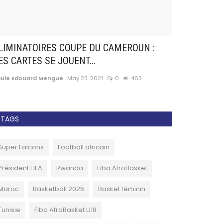
LIMINATOIRES COUPE DU CAMEROUN :
Football : L
ES CARTES SE JOUENT...
tous les 4 an
aule Edouard Mengue
May 23, 2021
0
463
Paule Edouard 
TAGS
Super Falcons
Football africain
Président FIFA
Rwanda
Fiba AfroBasket
Maroc
Basketball 2026
Basket féminin
Tunisie
Fiba AfroBasket U18