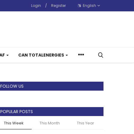
Login
/
Register
English
CAF
CAN TOTALENERGIES
FOLLOW US
POPULAR POSTS
This Week
This Month
This Year