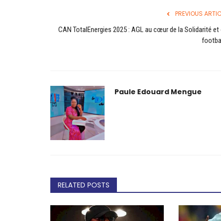
PREVIOUS ARTIC
CAN TotalEnergies 2025 : AGL au cœur de la Solidarité et
footbal
: Racing FC de
FOOTBALL: BENOÎT ANGBWA DÉCLI
PASSATION DE SERVICE...
2026
0
385
Paule Edouard Mengue
Jul 15, 2025
0
59
Paule Edouard Mengue
RELATED POSTS