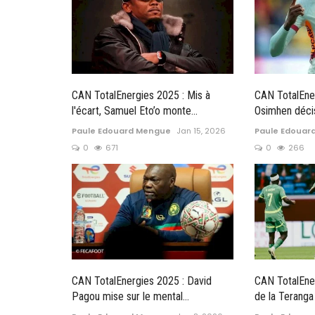
CAN TotalEnergies 2025 : Mis à
CAN TotalEner
l'écart, Samuel Eto’o monte...
Osimhen décis
Paule Edouard Mengue
Jan 15, 2026
Paule Edouar
0
671
0
266
CAN TotalEnergies 2025 : David
CAN TotalEner
Pagou mise sur le mental...
de la Teranga