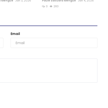
d Mengue
Jan 3, 2026
Paule Edouard Mengue
Jan 4, 2026
0
283
Email