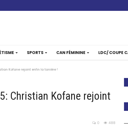
ÉTISME
SPORTS
CAN FÉMININE
LDC/ COUPE 
ian Kofane rejoint enfin la tanière !
: Christian Kofane rejoint
0
488