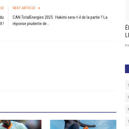
LE
NEXT ARTICLE
 du
CAN TotalEnergies 2025 : Hakimi sera-t-il de la partie ? La
l !
réponse prudente de...
NE LA
AfroBasket U18 Féminin : le Kenya corrige la
É
Centrafrique...
L
0
Céline BALLA BINDZI
Aug 9, 2026
0
75
P