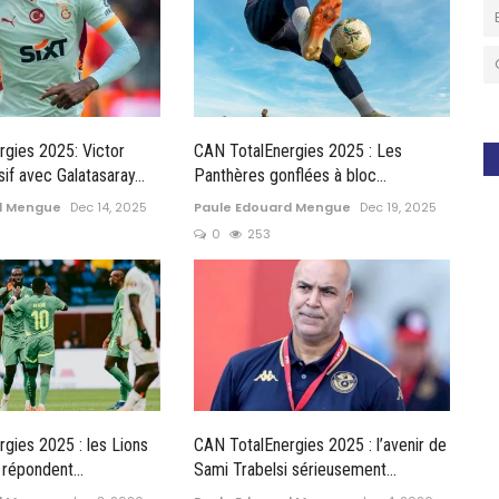
gies 2025: Victor
CAN TotalEnergies 2025 : Les
if avec Galatasaray...
Panthères gonflées à bloc...
d Mengue
Dec 14, 2025
Paule Edouard Mengue
Dec 19, 2025
0
253
gies 2025 : les Lions
CAN TotalEnergies 2025 : l’avenir de
 répondent...
Sami Trabelsi sérieusement...