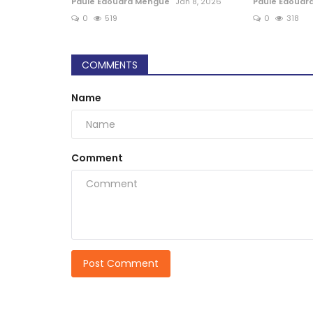
Paule Edouard Mengue
Jan 8, 2026
Paule Edouar
0
519
0
318
COMMENTS
Name
Comment
Post Comment