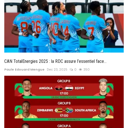
CAN TotalEnergies 2025 : la RDC assure l’essentiel face...
Paule Edouard Mengue
Dec 23, 2025
0
350