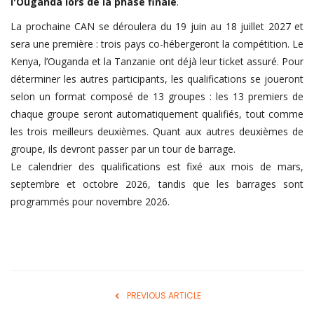
l'Ouganda lors de la phase finale
.
FIFA
La prochaine CAN se déroulera du 19 juin au 18 juillet 2027 et
Actualités
sera une première : trois pays co-hébergeront la compétition. Le
Kenya, l’Ouganda et la Tanzanie ont déjà leur ticket assuré. Pour
Business du sport
déterminer les autres participants, les qualifications se joueront
Guides & Dossiers
selon un format composé de 13 groupes : les 13 premiers de
Handball
chaque groupe seront automatiquement qualifiés, tout comme
les trois meilleurs deuxièmes. Quant aux autres deuxièmes de
Volleyball
groupe, ils devront passer par un tour de barrage.
Basketball
Le calendrier des qualifications est fixé aux mois de mars,
septembre et octobre 2026, tandis que les barrages sont
Arts Martiaux
programmés pour novembre 2026.
Rugby
Tennis
Extra
Autres Sports
PREVIOUS ARTICLE