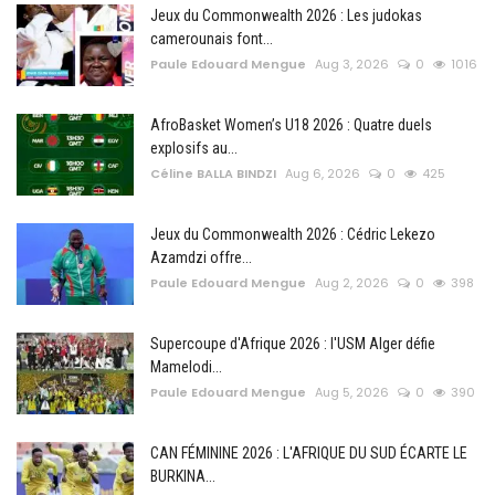
Jeux du Commonwealth 2026 : Les judokas
camerounais font...
Paule Edouard Mengue
Aug 3, 2026
0
1016
AfroBasket Women’s U18 2026 : Quatre duels
explosifs au...
Céline BALLA BINDZI
Aug 6, 2026
0
425
Jeux du Commonwealth 2026 : Cédric Lekezo
Azamdzi offre...
Paule Edouard Mengue
Aug 2, 2026
0
398
Supercoupe d'Afrique 2026 : l'USM Alger défie
Mamelodi...
Paule Edouard Mengue
Aug 5, 2026
0
390
CAN FÉMININE 2026 : L'AFRIQUE DU SUD ÉCARTE LE
BURKINA...