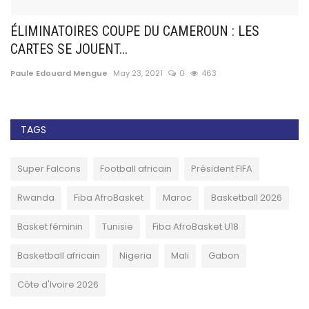
ÉLIMINATOIRES COUPE DU CAMEROUN : LES
F
CARTES SE JOUENT...
a
Paule Edouard Mengue
May 23, 2021
0
463
Pa
TAGS
Super Falcons
Football africain
Président FIFA
Rwanda
Fiba AfroBasket
Maroc
Basketball 2026
Basket féminin
Tunisie
Fiba AfroBasket U18
Basketball africain
Nigeria
Mali
Gabon
Côte d'Ivoire 2026