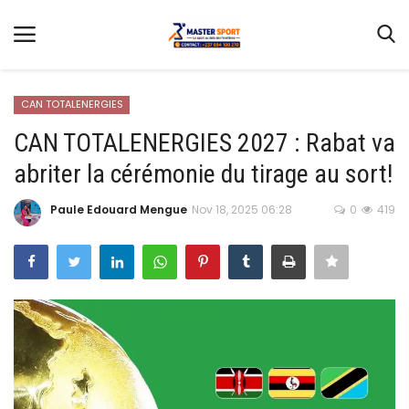
CAN TOTALENERGIES
CAN TOTALENERGIES 2027 : Rabat va
abriter la cérémonie du tirage au sort!
Home
Contact
Paule Edouard Mengue
Nov 18, 2025 06:28
0
419
Football
Gallery
Terms & Conditions
Athlétisme
Sports
CAN FÉMININE