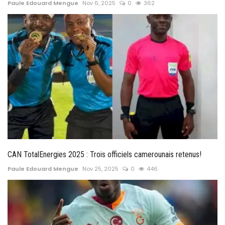
Paule Edouard Mengue
Nov 6, 2025
0
362
CAN TotalEnergies 2025 : Trois officiels camerounais retenus!
Paule Edouard Mengue
Nov 25, 2025
0
446