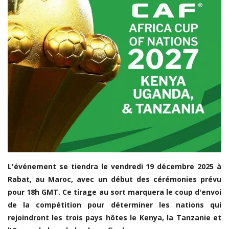
LDC/ COUPE CAF
CAN TOTALENERGIES
Lions Indomptables
CAF
Lionnes Indomptables
Judo
Elite Football
Mercato
GSL
L'événement se tiendra le vendredi 19 décembre 2025 à
Rabat, au Maroc, avec un début des cérémonies prévu
FEMMES & SPORT
pour 18h GMT. Ce tirage au sort marquera le coup d'envoi
Inside JOJ Dakar 2026
de la compétition pour déterminer les nations qui
rejoindront les trois pays hôtes le Kenya, la Tanzanie et
Cyclisme