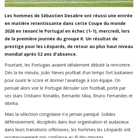
FIFA
Les hommes de Sébastien Desabre ont réussi une entrée
Actualités
en matière retentissante dans cette Coupe du monde
Business du sport
2026 en tenant le Portugal en échec (1-1), mercredi, lors
Guides & Dossiers
de la première journée du groupe K. Un résultat de
prestige pour les Léopards, de retour au plus haut niveau
Handball
mondial après 52 ans d'absence.
Volleyball
Pourtant, les Portugais avaient idéalement débuté la rencontre.
Basketball
Dès la 6e minute, João Neves profitait d'un temps fort lusitanien
pour ouvrir le score et donner l'avantage à son équipe. On
Arts Martiaux
pensait alors voir le Portugal dérouler son football, porté par
Rugby
ses stars Cristiano Ronaldo, Bernardo Silva, Bruno Fernandes et
Vitinha.
Tennis
Mais la sélection congolaise n'a jamais paniqué. Solides
Extra
défensivement, disciplinés dans leur organisation et audacieux
Autres Sports
dans leurs transitions offensives, les hommes les Léopards ont
progressivement pris confiance au fil des minutes.