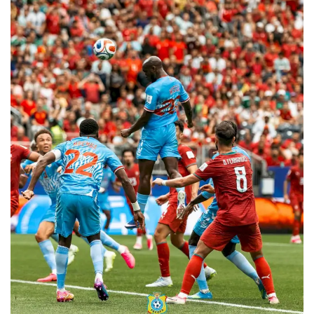
LDC/ COUPE CAF
CAN TOTALENERGIES
Lions Indomptables
CAF
Lionnes Indomptables
Judo
Elite Football
Mercato
GSL
FEMMES & SPORT
Inside JOJ Dakar 2026
Cyclisme