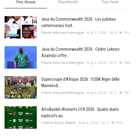
This Week
This Month
This Year
Jeux du Commonwealth 2026 : Les judokas
camerounais font...
Paule Edouard Mengue
Aug 3, 2026
0
791
Jeux du Commonwealth 2026 : Cédric Lekezo
Azamdzi offre...
Paule Edouard Mengue
Aug 2, 2026
0
466
Supercoupe d'Afrique 2026 : l'USM Alger défie
Mamelodi...
Paule Edouard Mengue
Aug 5, 2026
0
367
AfroBasket Women’s U18 2026 : Quatre duels
explosifs au...
Céline BALLA BINDZI
Aug 6, 2026
0
356