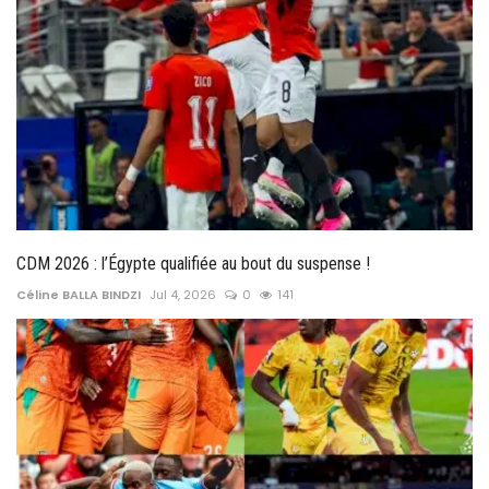
CDM 2026 : l’Égypte qualifiée au bout du suspense !
Céline BALLA BINDZI
Jul 4, 2026
0
141