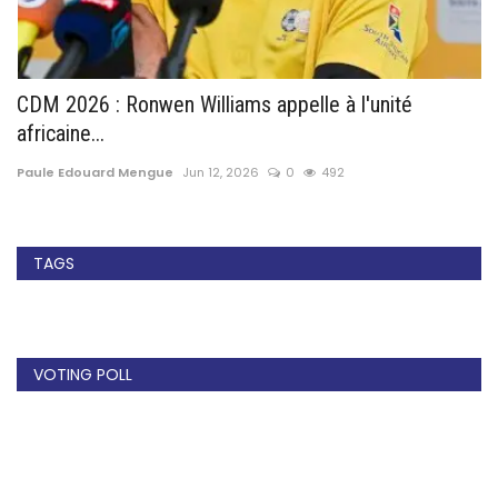
CDM 2026 : Ronwen Williams appelle à l'unité
M
africaine...
s
Paule Edouard Mengue
Jun 12, 2026
0
492
Pa
TAGS
VOTING POLL