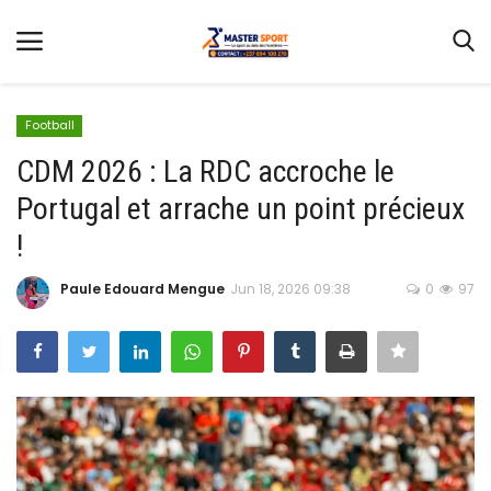
Football
CDM 2026 : La RDC accroche le
Portugal et arrache un point précieux
Home
!
Contact
Paule Edouard Mengue
Jun 18, 2026 09:38
0
97
Football
Gallery
Terms & Conditions
Athlétisme
Sports
CAN FÉMININE