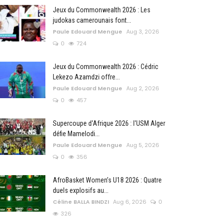
Jeux du Commonwealth 2026 : Les
judokas camerounais font...
Paule Edouard Mengue
Aug 3, 2026
0
724
Jeux du Commonwealth 2026 : Cédric
Lekezo Azamdzi offre...
Paule Edouard Mengue
Aug 2, 2026
0
457
Supercoupe d'Afrique 2026 : l'USM Alger
défie Mamelodi...
Paule Edouard Mengue
Aug 5, 2026
0
356
AfroBasket Women’s U18 2026 : Quatre
duels explosifs au...
Céline BALLA BINDZI
Aug 6, 2026
0
326