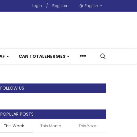
Login
/
Register
English
CAF
CAN TOTALENERGIES
FOLLOW US
POPULAR POSTS
This Week
This Month
This Year