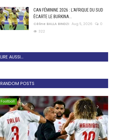
CAN FÉMININE 2026 : L'AFRIQUE DU SUD
ÉCARTE LE BURKINA...
Céline BALLA BINDZI
Aug 5, 2026
0
322
LIRE AUSSI...
RANDOM POSTS
Football
Lionnes Indom