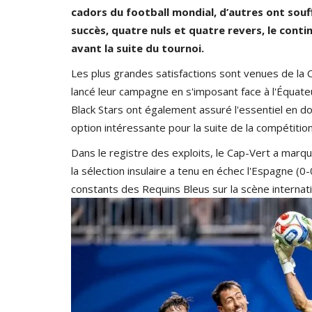
cadors du football mondial, d’autres ont souf
succès, quatre nuls et quatre revers, le cont
avant la suite du tournoi.
u service des
AFROBASKET DAMES 2025 : LES D
Les plus grandes satisfactions sont venues de la 
FINALES S'ANNONCENT PALPITANTE
lancé leur campagne en s'imposant face à l'Équateu
Black Stars ont également assuré l'essentiel en 
026
0
341
Paule Edouard Mengue
Aug 2, 2025
0
43
option intéressante pour la suite de la compétition
Dans le registre des exploits, le Cap-Vert a marqu
la sélection insulaire a tenu en échec l'Espagne (0
constants des Requins Bleus sur la scène internati