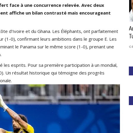
fert face à une concurrence relevée. Avec deux
inent affiche un bilan contrasté mais encourageant
EMI-
MTN ITF J30 Douala : MEFIRE et HAMMOND,
A
Côte d'Ivoire et du Ghana. Les Éléphants, ont parfaitement
S...
dominent encore...
T
r (1-0), confirmant leurs ambitions dans le groupe E. Les
dominant le Panama sur le même score (1-0), prenant une
4
Paule Edouard Mengue
Apr 17, 2026
0
301
Cé
.
é les esprits. Pour sa première participation à un mondial,
-0). Un résultat historique qui témoigne des progrès
onale.