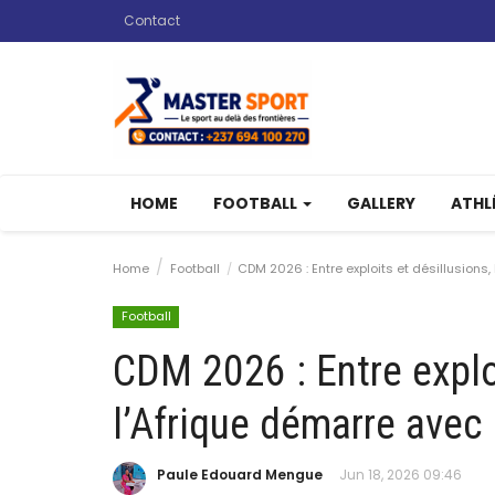
Contact
HOME
FOOTBALL
GALLERY
ATHL
Home
Football
CDM 2026 : Entre exploits et désillusions,
Football
CDM 2026 : Entre exploi
l’Afrique démarre avec 
Paule Edouard Mengue
Jun 18, 2026 09:46