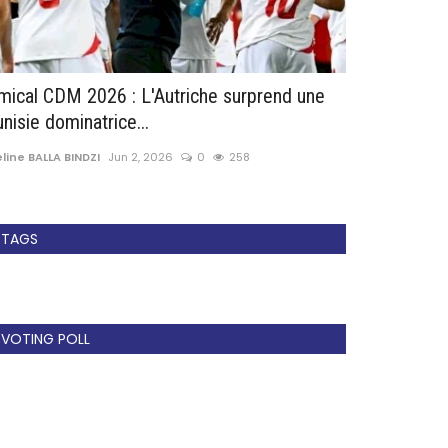
mical CDM 2026 : L'Autriche surprend une
Elim CAN 202
unisie dominatrice...
préparation i
line BALLA BINDZI
Jun 2, 2026
0
258
Paule Edouard 
TAGS
VOTING POLL