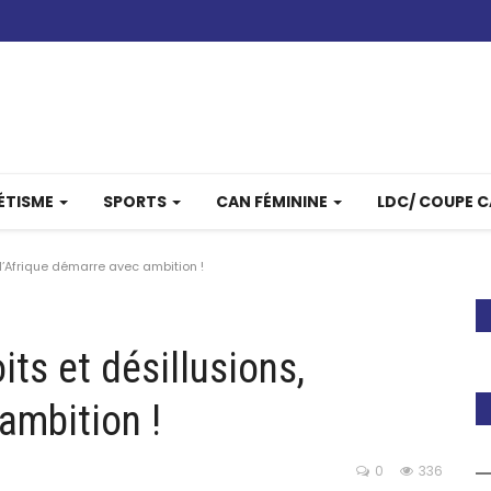
ÉTISME
SPORTS
CAN FÉMININE
LDC/ COUPE 
 l’Afrique démarre avec ambition !
ts et désillusions,
ambition !
0
336