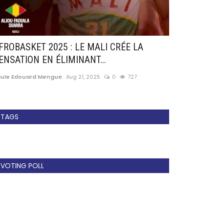
FROBASKET 2025 : LE MALI CRÉE LA
Serie A: Fiore
ENSATION EN ÉLIMINANT...
!
aule Edouard Mengue
Aug 21, 2025
0
727
Paule Edouard 
TAGS
VOTING POLL