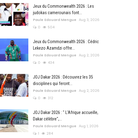
Jeux du Commonwealth 2026 : Les
judokas camerounais font...
Paule Edouard Mengue
Aug 3, 2026
0
504
Jeux du Commonwealth 2026 : Cédric
Lekezo Azamdzi offre...
Paule Edouard Mengue
Aug 2, 2026
0
434
JOJ Dakar 2026 : Découvrez les 35
disciplines qui feront...
Paule Edouard Mengue
Aug 2, 2026
0
312
JOJ Dakar 2026 : " L'Afrique accueille,
Dakar célèbre",...
Paule Edouard Mengue
Aug 1, 2026
1
284