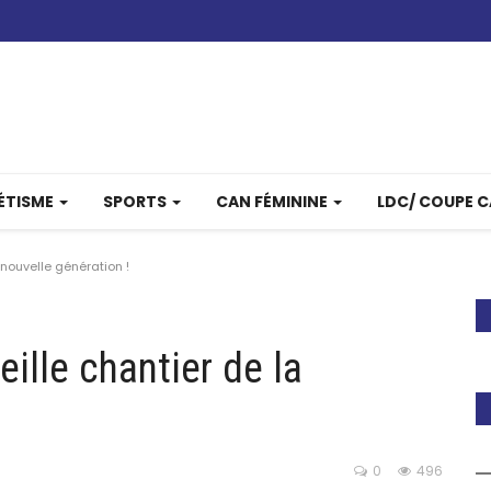
ÉTISME
SPORTS
CAN FÉMININE
LDC/ COUPE 
 nouvelle génération !
ille chantier de la
0
496