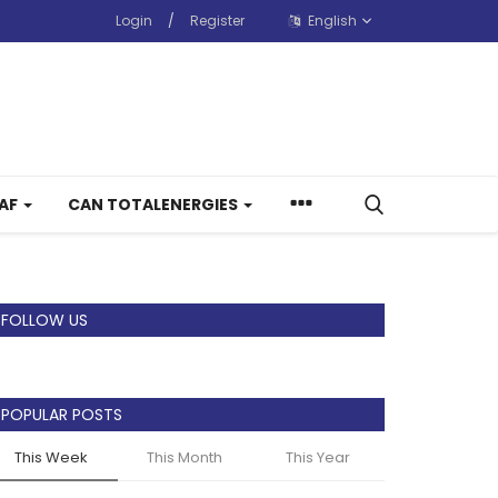
Login
/
Register
English
CAF
CAN TOTALENERGIES
FOLLOW US
POPULAR POSTS
This Week
This Month
This Year