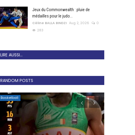
Jeux du Commonwealth : pluie de
médailles pour le judo...
Céline BALLA BINDZI
Aug 2, 2026
0
283
LIRE AUSSI...
RANDOM POSTS
Basketball
Football