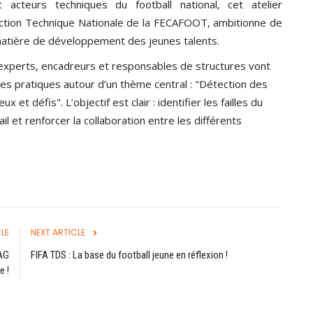
acteurs techniques du football national, cet atelier
rection Technique Nationale de la FECAFOOT, ambitionne de
 matière de développement des jeunes talents.
experts, encadreurs et responsables de structures vont
es pratiques autour d’un thème central : "Détection des
et défis". L’objectif est clair : identifier les failles du
 et renforcer la collaboration entre les différents
LE
NEXT ARTICLE
’AG
FIFA TDS : La base du football jeune en réflexion !
e !