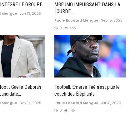
 INTÈGRE LE GROUPE...
MBEUMO IMPUISSANT DANS LA
LOURDE...
d Mengue
Jun 13, 2025
Paule Edouard Mengue
Sep 15, 2025
0
445
foot : Gaëlle Deborah
Football: Emerse Faé n'est plus le
andidate...
coach des Éléphants...
d Mengue
Nov 14, 2025
Paule Edouard Mengue
Jul 31, 2026
0
145