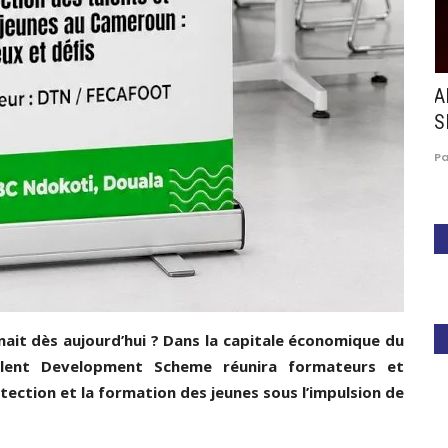
 :
Athlétisme : Douala accueille le 2ᵉ meeting
A
interclubs...
S
24
Paule Edouard Mengue
Mar 27, 2026
0
615
P
inait dès aujourd’hui ? Dans la capitale économique du
lent Development Scheme réunira formateurs et
ection et la formation des jeunes sous l’impulsion de