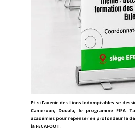
ccuse Arroga d’avoir
FÉDÉRATION BURKINABÈ DE RUGBY
l'équipe NATIONALE EN STAGE...
026
0
478
Paule Edouard Mengue
Dec 30, 2020
0
9
Et si l’avenir des Lions Indomptables se dess
Cameroun, Douala, le programme FIFA Ta
académies pour repenser en profondeur la dét
la FECAFOOT.