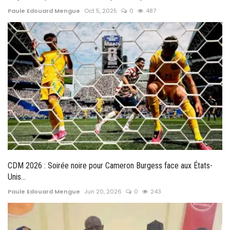
Paule Edouard Mengue
Oct 5, 2025
0
487
CDM 2026 : Soirée noire pour Cameron Burgess face aux États-
Unis...
Paule Edouard Mengue
Jun 20, 2026
0
243