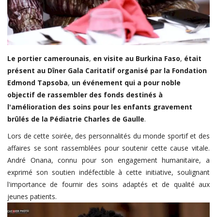
FIFA
Actualités
Business du sport
Le
portier
camerounais
,
en
visite
au
Burkina
Faso
,
était
Guides & Dossiers
présent
au
Dîner
Gala
Caritatif
organisé
par
la
Fondation
Handball
Edmond
Tapsoba
,
un
événement
qui
a
pour
noble
objectif
de
rassembler
des
fonds
destinés
à
Volleyball
l'amélioration
des
soins
pour
les
enfants
gravement
Basketball
brûlés
de
la
Pédiatrie
Charles
de
Gaulle
.
Arts Martiaux
Lors de cette soirée, des personnalités du monde sportif et des
Rugby
affaires se sont rassemblées pour soutenir cette cause vitale.
André Onana, connu pour son engagement humanitaire, a
Tennis
exprimé son soutien indéfectible à cette initiative, soulignant
Extra
l'importance de fournir des soins adaptés et de qualité aux
jeunes patients.
Autres Sports