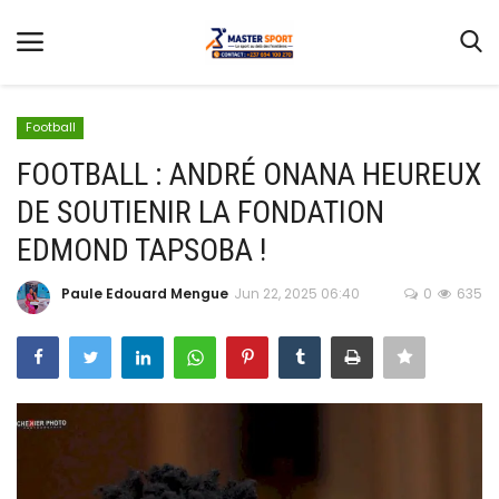
Football
FOOTBALL : ANDRÉ ONANA HEUREUX
DE SOUTIENIR LA FONDATION
Home
EDMOND TAPSOBA !
Contact
Paule Edouard Mengue
Jun 22, 2025 06:40
0
635
Football
Gallery
Terms & Conditions
Athlétisme
Sports
CAN FÉMININE