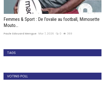
e
Femmes & Sport : De l’ovalie au football, Mimosette
A
Mouto...
D
Paule Edouard Mengue
Mar 7, 2026
0
369
Cé
TAGS
VOTING POLL