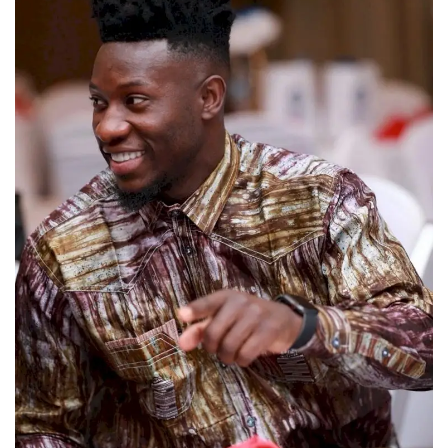
LDC/ COUPE CAF
CAN TOTALENERGIES
Lions Indomptables
CAF
Lionnes Indomptables
Judo
Elite Football
Mercato
GSL
FEMMES & SPORT
Inside JOJ Dakar 2026
Cyclisme