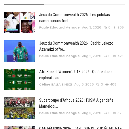
Jeux du Commonwealth 2026 : Les judokas
camerounais font...
Paule Edouard Mengue
Aug 3, 2026
0
965
Jeux du Commonwealth 2026 : Cédric Lekezo
Azamdzi offre...
Paule Edouard Mengue
Aug 2, 2026
0
472
AfroBasket Women’s U18 2026 : Quatre duels
explosifs au...
Céline BALLA BINDZI
Aug 6, 2026
0
408
Supercoupe d'Afrique 2026 : l'USM Alger défie
Mamelodi...
Paule Edouard Mengue
Aug 5, 2026
0
371
CAN FÉMININE 2026 : L'AFRIQUE DU SUD ÉCARTE LE