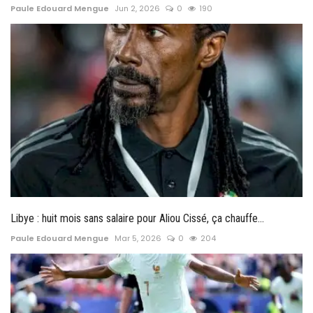
Paule Edouard Mengue
Jun 2, 2026
0
190
Libye : huit mois sans salaire pour Aliou Cissé, ça chauffe...
Paule Edouard Mengue
Mar 5, 2026
0
204