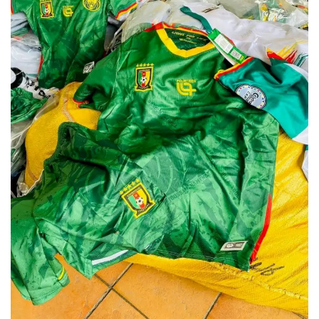
LDC/ COUPE CAF
CAN TOTALENERGIES
Lions Indomptables
CAF
Lionnes Indomptables
Judo
Elite Football
Mercato
GSL
FEMMES & SPORT
Inside JOJ Dakar 2026
Cyclisme