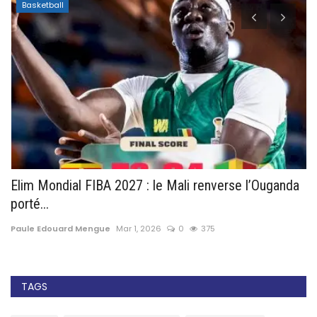
Basketball
...
Elim Mondial FIBA 2027 : le Mali renverse l’Ouganda
R
porté...
So
Paule Edouard Mengue
Mar 1, 2026
0
375
Pa
TAGS