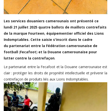
FIFA
Actualités
Les
services
douaniers
camerounais
ont
présenté
ce
Business du sport
lundi
21
juillet
2025
quatre
ballots
de
maillots
contrefaits
Guides & Dossiers
de
la
marque
Fourteen
,
équipementier
officiel
des
Lions
Indomptables.
Cette
saisie
s'inscrit
dans
le
cadre
Handball
du
partenariat
entre
la
Fédération
camerounaise
de
Volleyball
football
(
Fecafoot
)
et
la
Douane
camerounaise
pour
Basketball
lutter
contre
la
contrefaçon
.
Arts Martiaux
Le partenariat entre la Fecafoot et la Douane camerounaise est
clair : protéger les droits de propriété intellectuelle et prévenir la
Rugby
contrefaçon de produits liés aux Lions Indomptables.
Tennis
Extra
Autres Sports