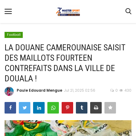
Football
LA DOUANE CAMEROUNAISE SAISIT
DES MAILLOTS FOURTEEN
Home
CONTREFAITS DANS LA VILLE DE
Contact
DOUALA !
Football
Paule Edouard Mengue
Jul 21, 2025 02:56
0
430
Gallery
Terms & Conditions
Athlétisme
Sports
CAN FÉMININE