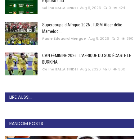
explosifs au...
Céline BALLA BINDZI
Aug 6, 2026
0
424
Supercoupe d'Afrique 2026 : l'USM Alger défie
Mamelodi...
Paule Edouard Mengue
Aug 5, 2026
0
390
CAN FÉMININE 2026 : L'AFRIQUE DU SUD ÉCARTE LE
BURKINA...
Céline BALLA BINDZI
Aug 5, 2026
0
360
LIRE AUSSI...
RANDOM POSTS