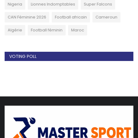
Nigeria
Lionnes Indomptables
Super Falcons
CAN Féminine 2026
Football africain
Cameroun
Algérie
Football féminin
Maroc
VOTING POLL