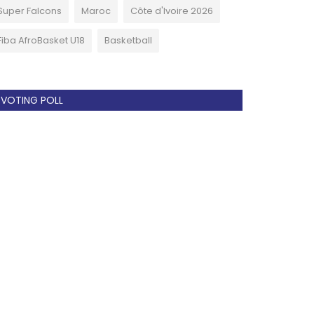
Super Falcons
Maroc
Côte d'Ivoire 2026
Fiba AfroBasket U18
Basketball
VOTING POLL