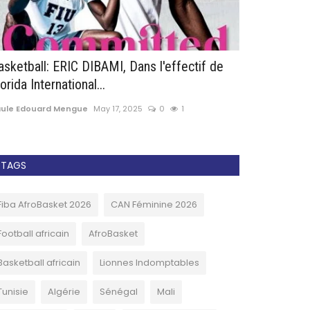
asketball: ERIC DIBAMI, Dans l'effectif de
Mercato: Ka
orida International...
valises au Qa
aule Edouard Mengue
May 17, 2025
0
1
Paule Edouard 
TAGS
Fiba AfroBasket 2026
CAN Féminine 2026
Football africain
AfroBasket
Basketball africain
Lionnes Indomptables
Tunisie
Algérie
Sénégal
Mali