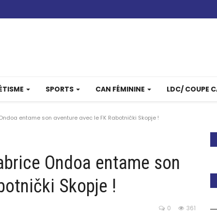
ÉTISME
SPORTS
CAN FÉMININE
LDC/ COUPE 
Ondoa entame son aventure avec le FK Rabotnički Skopje !
Fabrice Ondoa entame son
otnički Skopje !
0
361