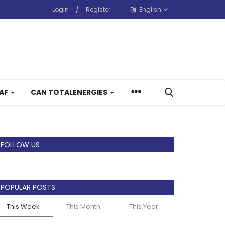
Login
/
Register
English
CAF
CAN TOTALENERGIES
FOLLOW US
POPULAR POSTS
This Week
This Month
This Year