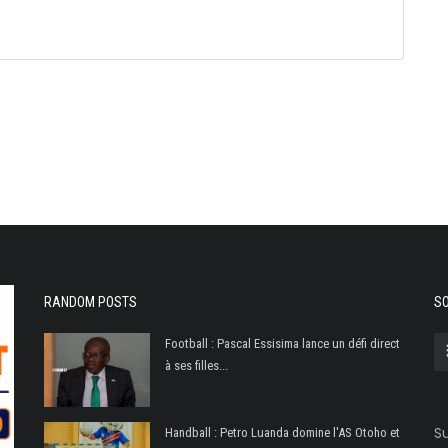
RANDOM POSTS
SO
Football : Pascal Essisima lance un défi direct
à ses filles...
Su
Handball : Petro Luanda domine l'AS Otoho et