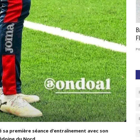
ons
Easter Cup Patricia Berthelot : 12 académies
B
prêtes à enflammer...
Fl
5
Paule Edouard Mengue
Mar 5, 2026
0
246
P
ué sa première séance d’entraînement avec son
cédoine du Nord.