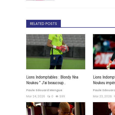
RELATED POSTS
Lions Indomptables : Blondy Nna
Lions Indomp
Noukeu " J'ai beaucoup...
Noukeu impéria
Paule Edouard Mengue
Paule Edouar
Mar 24, 2026
0
599
Mar 23, 2026