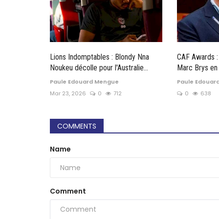
Lions Indomptables : Blondy Nna
CAF Awards : 
Noukeu décolle pour l'Australie...
Marc Brys en 
Paule Edouard Mengue
Paule Edouar
Mar 23, 2026
0
712
0
638
COMMENTS
Name
Comment