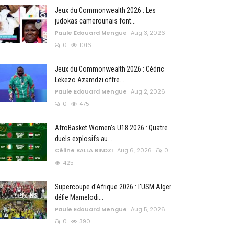
Jeux du Commonwealth 2026 : Les
judokas camerounais font...
Paule Edouard Mengue
Aug 3, 2026
0
1016
Jeux du Commonwealth 2026 : Cédric
Lekezo Azamdzi offre...
Paule Edouard Mengue
Aug 2, 2026
0
475
AfroBasket Women’s U18 2026 : Quatre
duels explosifs au...
Céline BALLA BINDZI
Aug 6, 2026
0
425
Supercoupe d'Afrique 2026 : l'USM Alger
défie Mamelodi...
Paule Edouard Mengue
Aug 5, 2026
0
390