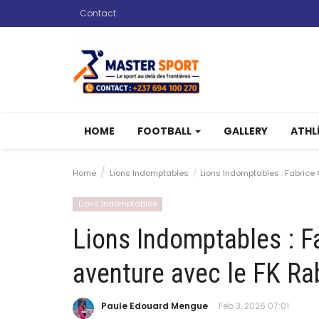
Contact
HOME
FOOTBALL
GALLERY
ATHL
Home
Lions Indomptables
Lions Indomptables : Fabrice 
Lions Indomptables
Lions Indomptables : 
aventure avec le FK Rab
Paule Edouard Mengue
Feb 3, 2026 07:01