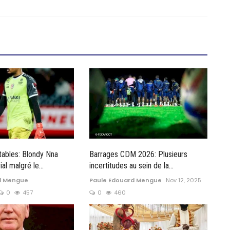
tables: Blondy Nna
Barrages CDM 2026: Plusieurs
l malgré le...
incertitudes au sein de la...
d Mengue
Paule Edouard Mengue
Nov 12, 2025
0
457
0
460