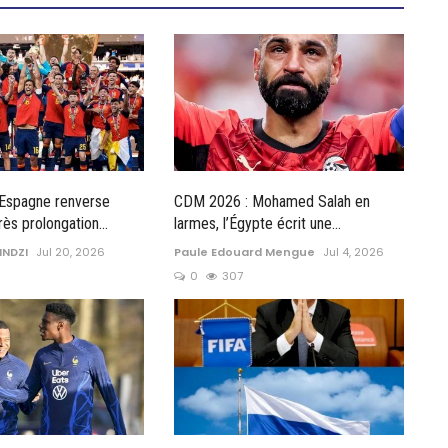
'Espagne renverse
CDM 2026 : Mohamed Salah en
rès prolongation...
larmes, l’Égypte écrit une...
INDZI
Jul 20, 2026
Paule Edouard Mengue
Jul 4, 2026
0
307