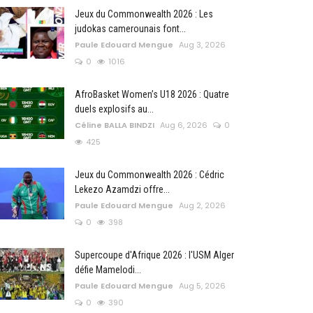
Jeux du Commonwealth 2026 : Les
judokas camerounais font...
Paule Edouard Mengue
Aug 3, 2026
0
1016
AfroBasket Women’s U18 2026 : Quatre
duels explosifs au...
Céline BALLA BINDZI
Aug 6, 2026
0
425
Jeux du Commonwealth 2026 : Cédric
Lekezo Azamdzi offre...
Paule Edouard Mengue
Aug 2, 2026
0
398
Supercoupe d'Afrique 2026 : l'USM Alger
défie Mamelodi...
Paule Edouard Mengue
Aug 5, 2026
0
390