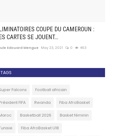
LIMINATOIRES COUPE DU CAMEROUN :
Football : L
ES CARTES SE JOUENT...
tous les 4 an
aule Edouard Mengue
May 23, 2021
0
463
Paule Edouard 
TAGS
Super Falcons
Football africain
Président FIFA
Rwanda
Fiba AfroBasket
Maroc
Basketball 2026
Basket féminin
Tunisie
Fiba AfroBasket U18