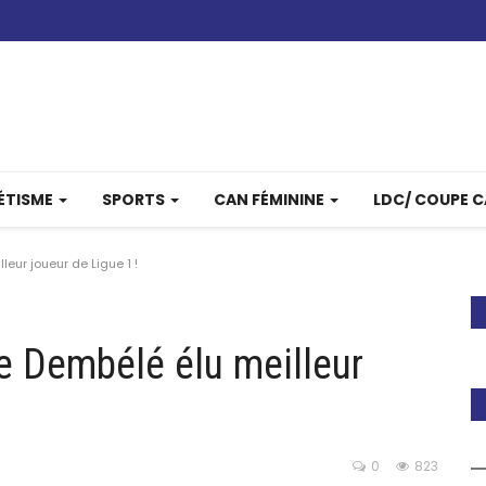
ÉTISME
SPORTS
CAN FÉMININE
LDC/ COUPE 
ur joueur de Ligue 1 !
 Dembélé élu meilleur
0
823