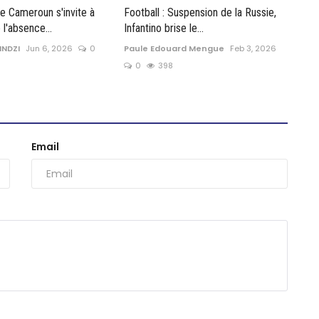
e Cameroun s'invite à
Football : Suspension de la Russie,
 l'absence...
Infantino brise le...
INDZI
Jun 6, 2026
0
Paule Edouard Mengue
Feb 3, 2026
0
398
Email