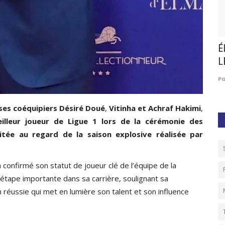
NE LA
AfroBasket U18 Féminin : le Kenya corrige la
É
Centrafrique...
L
0
Céline BALLA BINDZI
Aug 9, 2026
0
75
P
ses
coéquipiers
Désiré
Doué
,
Vitinha
et
Achraf
Hakimi
,
illeur
joueur
de
Ligue
1
lors
de
la
cérémonie
des
itée
au
regard
de
la
saison
explosive
réalisée
par
a confirmé son statut de joueur clé de l’équipe de la
étape importante dans sa carrière, soulignant sa
n réussie qui met en lumière son talent et son influence