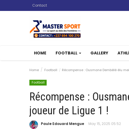
Contact
HOME
FOOTBALL
GALLERY
ATHL
Home
Football
Récompense : Ousmane Dembélé élu meille
Football
Récompense : Ousmane
joueur de Ligue 1 !
Paule Edouard Mengue
May 15, 2025 05:52