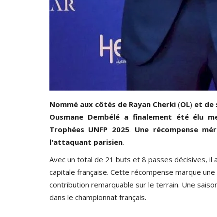
: Racing FC de
FOOTBALL: BENOÎT ANGBWA DÉCLI
PASSATION DE SERVICE...
2026
0
385
Paule Edouard Mengue
Jul 15, 2025
0
59
Nommé
aux
côtés
de
Rayan
Cherki
(
OL
)
et
de
Ousmane
Dembélé
a
finalement
été
élu
me
Trophées
UNFP
2025
.
Une
récompense
mér
l'attaquant
parisien
.
Avec un total de 21 buts et 8 passes décisives, il 
capitale française. Cette récompense marque une 
contribution remarquable sur le terrain. Une saiso
dans le championnat français.