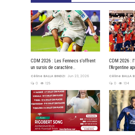
CDM 2026 : Les Fennecs s'offrent
CDM 2026 : l
un sursis de caractère...
l'Argentine ap
Céline BALLA BINDZI
Jun 23, 2026
Céline BALLA B
0
125
0
134