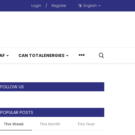
Login
/
Register
English
CAF
CAN TOTALENERGIES
FOLLOW US
POPULAR POSTS
This Week
This Month
This Year