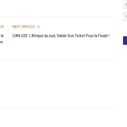
LE
NEXT ARTICLE
 le
CAN U20: L'Afrique du sud, Valide Son Ticket Pour la Finale !
n.