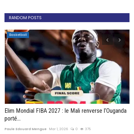
RANDOM POSTS
Basketball
...
Elim Mondial FIBA 2027 : le Mali renverse l’Ouganda
R
porté...
So
Paule Edouard Mengue
Mar 1, 2026
0
375
Pa