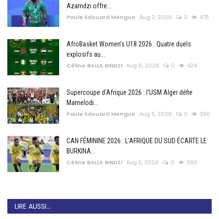
Azamdzi offre...
Paule Edouard Mengue
Aug 2, 2026
0
475
AfroBasket Women’s U18 2026 : Quatre duels
explosifs au...
Céline BALLA BINDZI
Aug 6, 2026
0
424
Supercoupe d'Afrique 2026 : l'USM Alger défie
Mamelodi...
Paule Edouard Mengue
Aug 5, 2026
0
390
CAN FÉMININE 2026 : L'AFRIQUE DU SUD ÉCARTE LE
BURKINA...
Céline BALLA BINDZI
Aug 5, 2026
0
360
LIRE AUSSI...