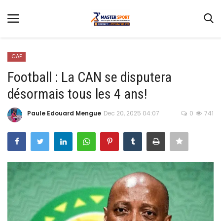
CAF
Football : La CAN se disputera
désormais tous les 4 ans!
Home
Contact
Paule Edouard Mengue
Dec 20, 2025 04:07
0
741
Football
Gallery
Terms & Conditions
Athlétisme
Sports
CAN FÉMININE