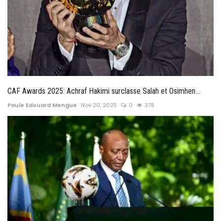
CAF Awards 2025: Achraf Hakimi surclasse Salah et Osimhen...
Paule Edouard Mengue
Nov 20, 2025
0
378