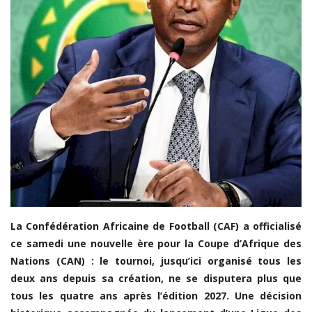
LDC/ COUPE CAF
CAN TOTALENERGIES
Lions Indomptables
CAF
Lionnes Indomptables
Judo
Elite Football
Mercato
GSL
La Confédération Africaine de Football (CAF) a officialisé
ce samedi une nouvelle ère pour la Coupe d’Afrique des
FEMMES & SPORT
Nations (CAN) : le tournoi, jusqu’ici organisé tous les
Inside JOJ Dakar 2026
deux ans depuis sa création, ne se disputera plus que
tous les quatre ans après l’édition 2027. Une décision
Cyclisme