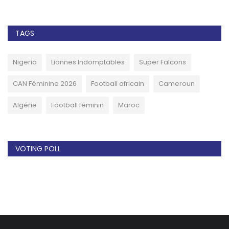
TAGS
Nigeria
Lionnes Indomptables
Super Falcons
CAN Féminine 2026
Football africain
Cameroun
Algérie
Football féminin
Maroc
VOTING POLL