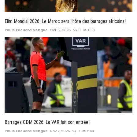
Elim Mondial 2026: Le Maroc sera l'hôte des barrages africains!
Paule Edouard Mengue
Oct 12, 2025
0
658
Barrages CDM 2026: La VAR fait son entrée!
Paule Edouard Mengue
Nov 2, 2025
0
644