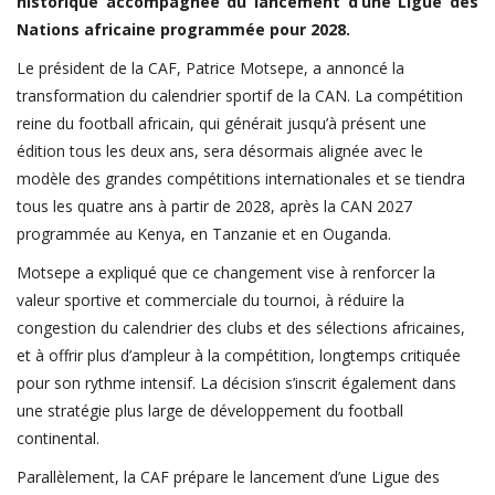
historique accompagnée du lancement d’une Ligue des
FIFA
Nations africaine programmée pour 2028.
Actualités
Le président de la CAF, Patrice Motsepe, a annoncé la
transformation du calendrier sportif de la CAN. La compétition
Business du sport
reine du football africain, qui générait jusqu’à présent une
Guides & Dossiers
édition tous les deux ans, sera désormais alignée avec le
Handball
modèle des grandes compétitions internationales et se tiendra
tous les quatre ans à partir de 2028, après la CAN 2027
Volleyball
programmée au Kenya, en Tanzanie et en Ouganda.
Basketball
Motsepe a expliqué que ce changement vise à renforcer la
Arts Martiaux
valeur sportive et commerciale du tournoi, à réduire la
congestion du calendrier des clubs et des sélections africaines,
Rugby
et à offrir plus d’ampleur à la compétition, longtemps critiquée
Tennis
pour son rythme intensif. La décision s’inscrit également dans
une stratégie plus large de développement du football
Extra
continental.
Autres Sports
Parallèlement, la CAF prépare le lancement d’une Ligue des