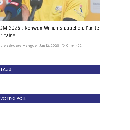
DM 2026 : Ronwen Williams appelle à l'unité
Mercato : Le
ricaine...
chers secoue.
aule Edouard Mengue
Jun 12, 2026
0
492
Paule Edouard 
TAGS
VOTING POLL