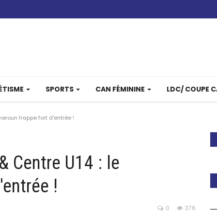
ÉTISME
SPORTS
CAN FÉMININE
LDC/ COUPE 
eroun frappe fort d'entrée !
& Centre U14 : le
entrée !
0
376