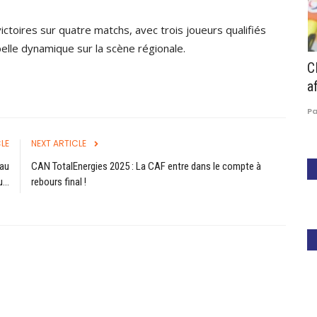
victoires sur quatre matchs, avec trois joueurs qualifiés
belle dynamique sur la scène régionale.
HIP:
Gabon : Pierre Alain Mounguengui unique
C
candidat à sa succession...
af
Paule Edouard Mengue
Mar 28, 2026
0
314
P
LE
NEXT ARTICLE
 au
CAN TotalEnergies 2025 : La CAF entre dans le compte à
...
rebours final !