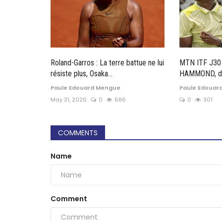
Roland-Garros : La terre battue ne lui
MTN ITF J30 
résiste plus, Osaka...
HAMMOND, dom
Paule Edouard Mengue
Paule Edouar
May 31, 2026
0
686
0
301
COMMENTS
Name
Comment