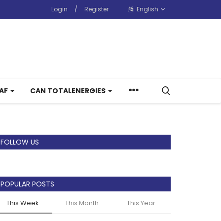
Login
/
Register
English
CAF
CAN TOTALENERGIES
FOLLOW US
POPULAR POSTS
This Week
This Month
This Year