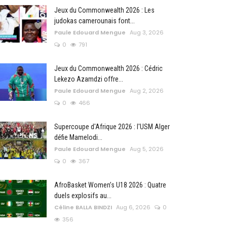
Jeux du Commonwealth 2026 : Les
judokas camerounais font...
Paule Edouard Mengue
Aug 3, 2026
0
791
Jeux du Commonwealth 2026 : Cédric
Lekezo Azamdzi offre...
Paule Edouard Mengue
Aug 2, 2026
0
466
Supercoupe d'Afrique 2026 : l'USM Alger
défie Mamelodi...
Paule Edouard Mengue
Aug 5, 2026
0
367
AfroBasket Women’s U18 2026 : Quatre
duels explosifs au...
Céline BALLA BINDZI
Aug 6, 2026
0
356