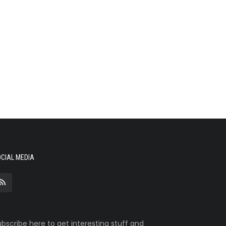
CIAL MEDIA
bscribe here to get interesting stuff and