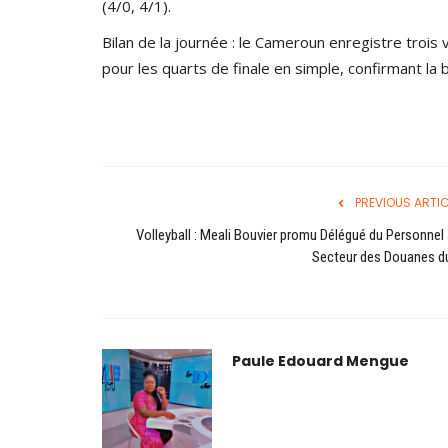
(4/0, 4/1).
Bilan de la journée : le Cameroun enregistre trois 
pour les quarts de finale en simple, confirmant la 
Mbeumo élu Joueur
CAMTEL VOLLEYBALL CHAMPIONS
VOICI LES DEMI-FINALISTES.
025
0
1202
Paule Edouard Mengue
Jul 4, 2021
0
480
PREVIOUS ARTIC
Volleyball : Meali Bouvier promu Délégué du Personnel
Secteur des Douanes du
Paule Edouard Mengue