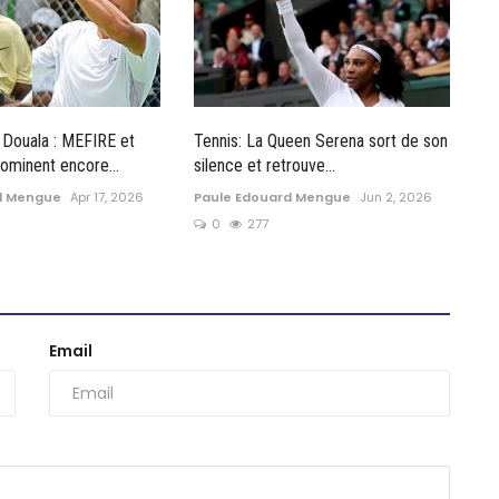
Douala : MEFIRE et
Tennis: La Queen Serena sort de son
inent encore...
silence et retrouve...
d Mengue
Apr 17, 2026
Paule Edouard Mengue
Jun 2, 2026
0
277
Email