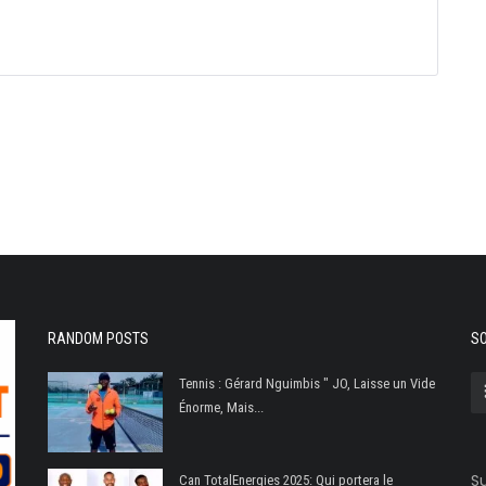
RANDOM POSTS
SO
Tennis : Gérard Nguimbis " JO, Laisse un Vide
Énorme, Mais...
Su
Can TotalEnergies 2025: Qui portera le