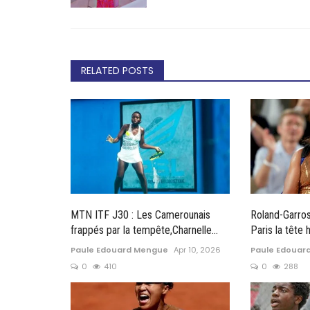
RELATED POSTS
MTN ITF J30 : Les Camerounais
Roland-Garros
frappés par la tempête,Charnelle...
Paris la tête h
Paule Edouard Mengue
Apr 10, 2026
Paule Edouar
0
410
0
288