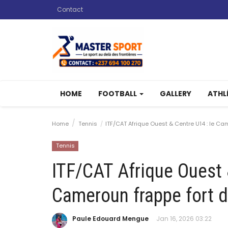
Contact
HOME
FOOTBALL
GALLERY
ATHL
Home
Tennis
ITF/CAT Afrique Ouest & Centre U14 : le Cam
Tennis
ITF/CAT Afrique Ouest 
Cameroun frappe fort d'
Paule Edouard Mengue
Jan 16, 2026 03:22