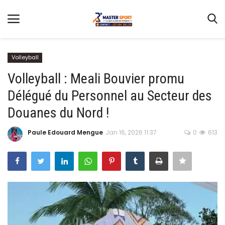
Volleyball
Volleyball : Meali Bouvier promu
Délégué du Personnel au Secteur des
Home
Douanes du Nord !
Contact
Paule Edouard Mengue
Jan 16, 2026 11:37
0
613
Football
Gallery
Terms & Conditions
Athlétisme
Sports
CAN FÉMININE