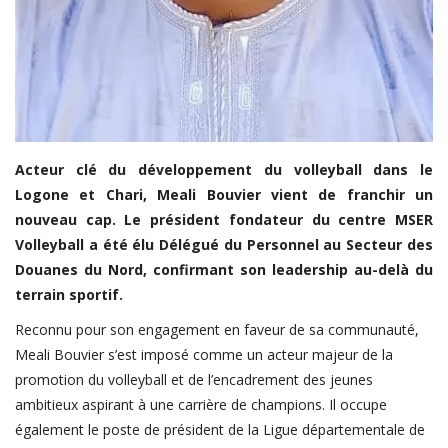
FIFA
Actualités
Business du sport
Guides & Dossiers
Handball
Acteur clé du développement du volleyball dans le
Logone et Chari, Meali Bouvier vient de franchir un
Volleyball
nouveau cap. Le président fondateur du centre MSER
Basketball
Volleyball a été élu Délégué du Personnel au Secteur des
Arts Martiaux
Douanes du Nord, confirmant son leadership au-delà du
terrain sportif.
Rugby
Reconnu pour son engagement en faveur de sa communauté,
Tennis
Meali Bouvier s’est imposé comme un acteur majeur de la
Extra
promotion du volleyball et de l’encadrement des jeunes
ambitieux aspirant à une carrière de champions. Il occupe
Autres Sports
également le poste de président de la Ligue départementale de