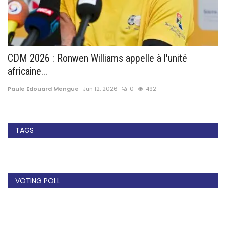
CDM 2026 : Ronwen Williams appelle à l'unité
M
africaine...
s
Paule Edouard Mengue
Jun 12, 2026
0
492
Pa
TAGS
VOTING POLL