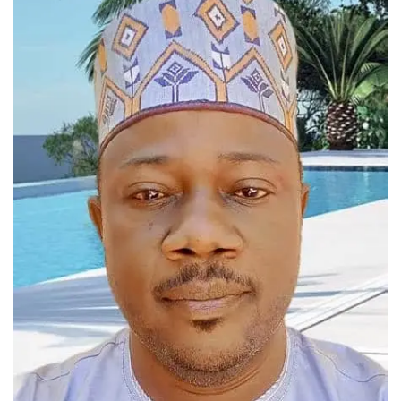
LDC/ COUPE CAF
CAN TOTALENERGIES
Lions Indomptables
CAF
Lionnes Indomptables
Judo
Elite Football
Mercato
GSL
FEMMES & SPORT
Inside JOJ Dakar 2026
Cyclisme