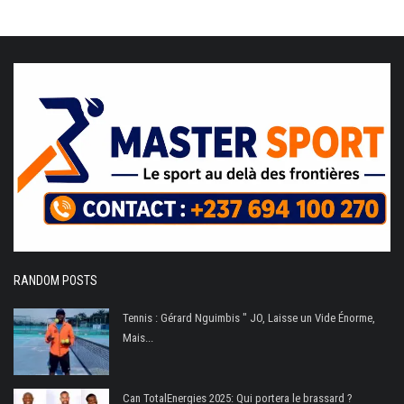
RANDOM POSTS
Tennis : Gérard Nguimbis " JO, Laisse un Vide Énorme,
Mais...
Can TotalEnergies 2025: Qui portera le brassard ?