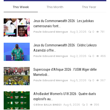
This Week
This Month
This Year
Jeux du Commonwealth 2026 : Les judokas
camerounais font...
Paule Edouard Mengue
Aug 3, 2026
0
791
Jeux du Commonwealth 2026 : Cédric Lekezo
Azamdzi offre...
Paule Edouard Mengue
Aug 2, 2026
0
466
Supercoupe d'Afrique 2026 : l'USM Alger défie
Mamelodi...
Paule Edouard Mengue
Aug 5, 2026
0
367
AfroBasket Women’s U18 2026 : Quatre duels
explosifs au...
Céline BALLA BINDZI
Aug 6, 2026
0
356