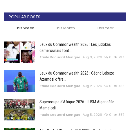
POPULAR POSTS
This Week
This Month
This Year
Jeux du Commonwealth 2026 : Les judokas
camerounais font...
Paule Edouard Mengue
Aug 3, 2026
0
737
Jeux du Commonwealth 2026 : Cédric Lekezo
Azamdzi offre...
Paule Edouard Mengue
Aug 2, 2026
0
458
Supercoupe d'Afrique 2026 : l'USM Alger défie
Mamelodi...
Paule Edouard Mengue
Aug 5, 2026
0
357