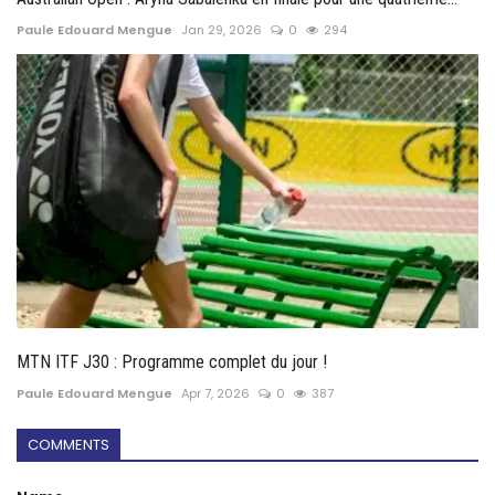
Paule Edouard Mengue
Jan 29, 2026
0
294
MTN ITF J30 : Programme complet du jour !
Paule Edouard Mengue
Apr 7, 2026
0
387
COMMENTS