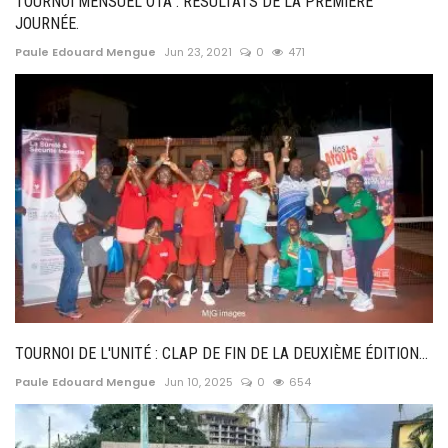
TOURNOI MENSUEL OTA : RÉSULTATS DE LA PREMIÈRE
JOURNÉE.
Paule Edouard Mengue
Jun 23, 2021
0
471
TOURNOI DE L'UNITÉ : CLAP DE FIN DE LA DEUXIÈME ÉDITION...
Paule Edouard Mengue
Jun 10, 2025
0
654