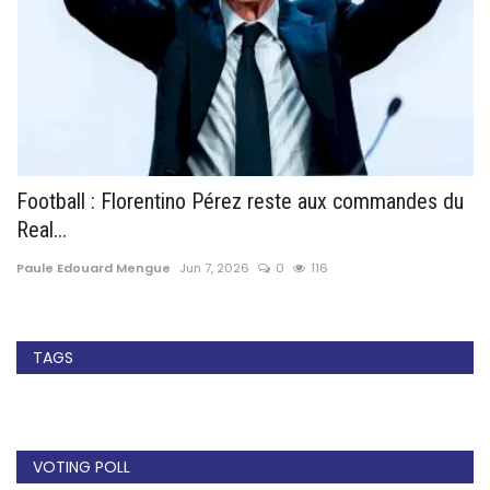
Football : Florentino Pérez reste aux commandes du
C
Real...
lo
Paule Edouard Mengue
Jun 7, 2026
0
116
Pa
TAGS
VOTING POLL