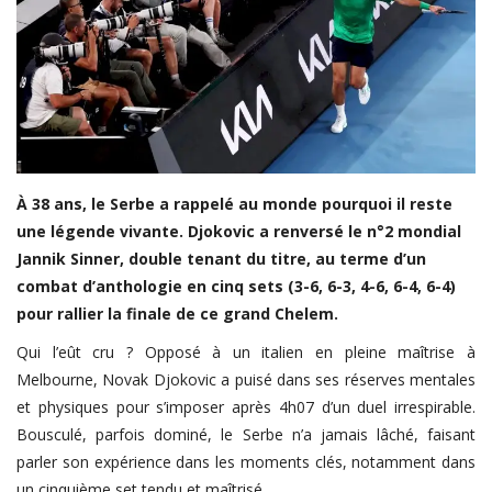
LDC/ COUPE CAF
CAN TOTALENERGIES
Lions Indomptables
CAF
Lionnes Indomptables
À 38 ans, le Serbe a rappelé au monde pourquoi il reste
une légende vivante. Djokovic a renversé le n°2 mondial
Judo
Jannik Sinner, double tenant du titre, au terme d’un
Elite Football
combat d’anthologie en cinq sets (3-6, 6-3, 4-6, 6-4, 6-4)
Mercato
pour rallier la finale de ce grand Chelem.
GSL
Qui l’eût cru ? Opposé à un italien en pleine maîtrise à
Melbourne, Novak Djokovic a puisé dans ses réserves mentales
FEMMES & SPORT
et physiques pour s’imposer après 4h07 d’un duel irrespirable.
Inside JOJ Dakar 2026
Bousculé, parfois dominé, le Serbe n’a jamais lâché, faisant
parler son expérience dans les moments clés, notamment dans
Cyclisme
un cinquième set tendu et maîtrisé.