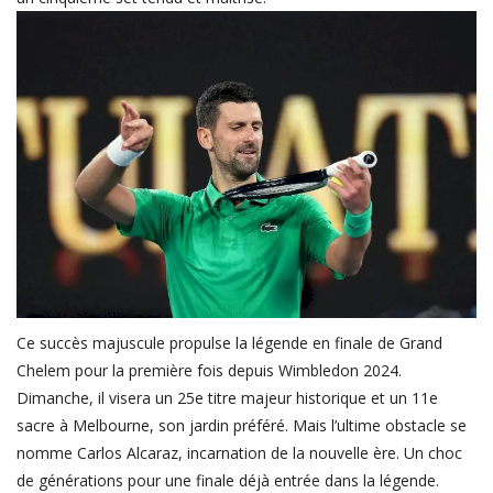
FIFA
Actualités
Business du sport
Guides & Dossiers
Handball
Volleyball
Basketball
Arts Martiaux
Rugby
Ce succès majuscule propulse la légende en finale de Grand
Chelem pour la première fois depuis Wimbledon 2024.
Tennis
Dimanche, il visera un 25e titre majeur historique et un 11e
Extra
sacre à Melbourne, son jardin préféré. Mais l’ultime obstacle se
nomme Carlos Alcaraz, incarnation de la nouvelle ère. Un choc
Autres Sports
de générations pour une finale déjà entrée dans la légende.