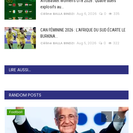
AfroBasket Women’s U18 2026 : Quatre duels
explosifs au...
Céline BALLA BINDZI
Aug 6, 2026
0
335
CAN FÉMININE 2026 : L'AFRIQUE DU SUD ÉCARTE LE
BURKINA...
Céline BALLA BINDZI
Aug 5, 2026
0
322
LIRE AUSSI...
RANDOM POSTS
Football