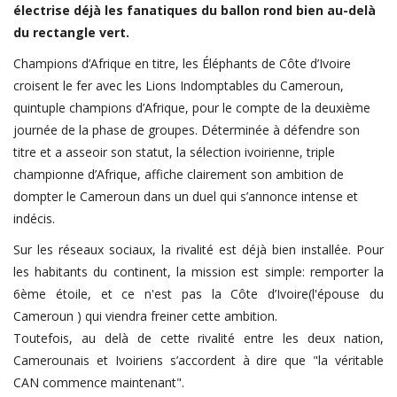
électrise déjà les fanatiques du ballon rond bien au-delà
FIFA
du rectangle vert.
Actualités
Champions d’Afrique en titre, les Éléphants de Côte d’Ivoire
Business du sport
croisent le fer avec les Lions Indomptables du Cameroun,
quintuple champions d’Afrique, pour le compte de la deuxième
Guides & Dossiers
journée de la phase de groupes. Déterminée à défendre son
Handball
titre et a asseoir son statut, la sélection ivoirienne, triple
championne d’Afrique, affiche clairement son ambition de
Volleyball
dompter le Cameroun dans un duel qui s’annonce intense et
Basketball
indécis.
Arts Martiaux
Sur les réseaux sociaux, la rivalité est déjà bien installée. Pour
Rugby
les habitants du continent, la mission est simple: remporter la
6ème étoile, et ce n'est pas la Côte d’Ivoire(l'épouse du
Tennis
Cameroun ) qui viendra freiner cette ambition.
Extra
Toutefois, au delà de cette rivalité entre les deux nation,
Camerounais et Ivoiriens s’accordent à dire que "la véritable
Autres Sports
CAN commence maintenant".