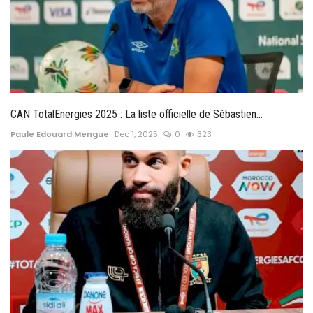
CAN TotalEnergies 2025 : La liste officielle de Sébastien...
Paule Edouard Mengue
Dec 1, 2025
0
323