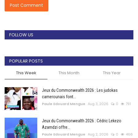
Post Comment
FOLLOW US
POPULAR POSTS
This Week
This Month
This Year
Jeux du Commonwealth 2026 : Les judokas
camerounais font...
Paule Edouard Mengue
Aug 3, 2026
0
791
Jeux du Commonwealth 2026 : Cédric Lekezo
Azamdzi offre...
Paule Edouard Mengue
Aug 2, 2026
0
466