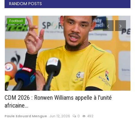
RANDOM POSTS
Football
CDM 2026 : Ronwen Williams appelle à l'unité
M
africaine...
s
Paule Edouard Mengue
Jun 12, 2026
0
492
Pa