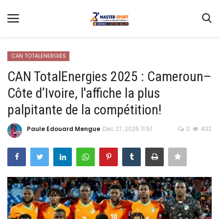
CAN TOTALENERGIES
CAN TotalEnergies 2025 : Cameroun–
Côte d’Ivoire, l'affiche la plus
Home
palpitante de la compétition!
Contact
Paule Edouard Mengue
Dec 27, 2025 11:51
0
432
Football
Gallery
Terms & Conditions
Athlétisme
Sports
CAN FÉMININE