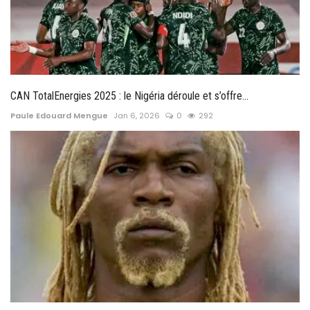
CAN TotalEnergies 2025 : le Nigéria déroule et s’offre...
Paule Edouard Mengue
Jan 6, 2026
0
292