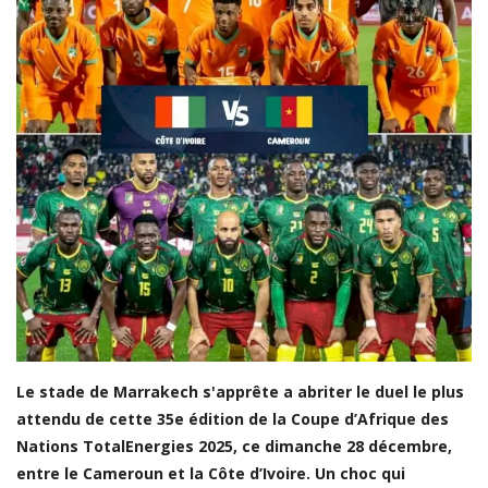
LDC/ COUPE CAF
CAN TOTALENERGIES
Lions Indomptables
CAF
Lionnes Indomptables
Judo
Elite Football
Mercato
GSL
FEMMES & SPORT
Le stade de Marrakech s'apprête a abriter le duel le plus
attendu de cette 35e édition de la Coupe d’Afrique des
Inside JOJ Dakar 2026
Nations TotalEnergies 2025, ce dimanche 28 décembre,
Cyclisme
entre le Cameroun et la Côte d’Ivoire. Un choc qui