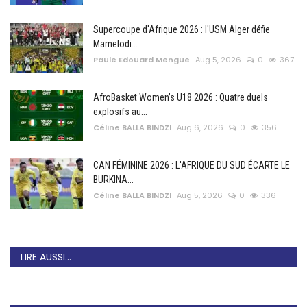
Supercoupe d'Afrique 2026 : l'USM Alger défie
Mamelodi...
Paule Edouard Mengue
Aug 5, 2026
0
367
AfroBasket Women’s U18 2026 : Quatre duels
explosifs au...
Céline BALLA BINDZI
Aug 6, 2026
0
356
CAN FÉMININE 2026 : L'AFRIQUE DU SUD ÉCARTE LE
BURKINA...
Céline BALLA BINDZI
Aug 5, 2026
0
336
LIRE AUSSI...