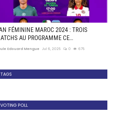
AN FÉMININE MAROC 2024 : TROIS
Election Fec
ATCHS AU PROGRAMME CE...
Enganamouit 
aule Edouard Mengue
Jul 6, 2025
0
675
Paule Edouard 
TAGS
VOTING POLL