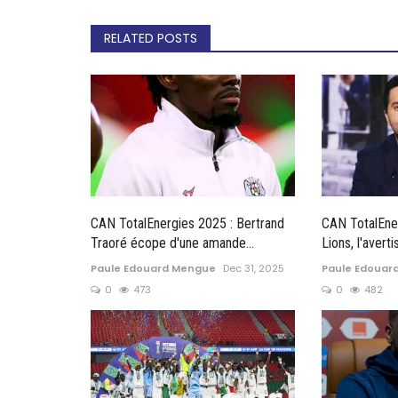
RELATED POSTS
CAN TotalEnergies 2025 : Bertrand
CAN TotalEne
Traoré écope d'une amande...
Lions, l'avert
Paule Edouard Mengue
Dec 31, 2025
Paule Edouar
0
473
0
482