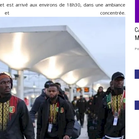
fiet est arrivé aux environs de 18h30, dans une ambiance
t concentrée.
he de
Partenariat : Suzuki le nouvel associé de la
C
CAF !
M
3
Paule Edouard Mengue
Nov 11, 2025
0
460
P