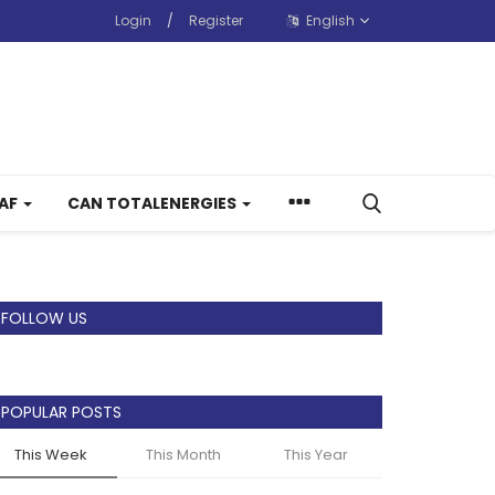
Login
/
Register
English
CAF
CAN TOTALENERGIES
FOLLOW US
POPULAR POSTS
This Week
This Month
This Year