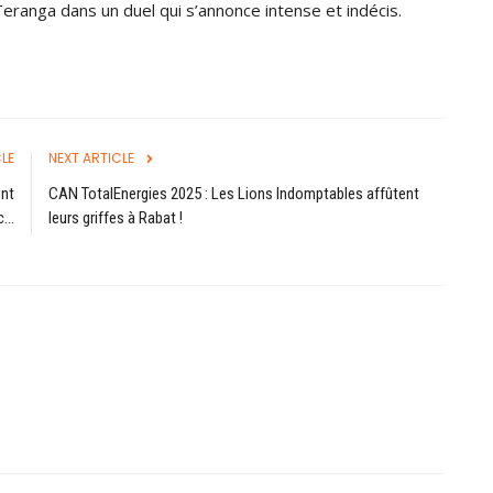
Teranga dans un duel qui s’annonce intense et indécis.
LE
NEXT ARTICLE
ent
CAN TotalEnergies 2025 : Les Lions Indomptables affûtent
...
leurs griffes à Rabat !