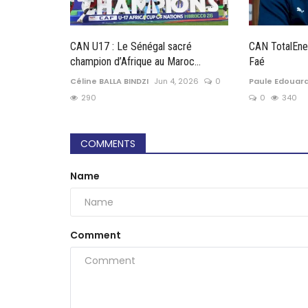
CAN U17 : Le Sénégal sacré
CAN TotalEne
champion d’Afrique au Maroc...
Faé
Céline BALLA BINDZI
Jun 4, 2026
0
Paule Edouar
290
0
340
COMMENTS
Name
Comment