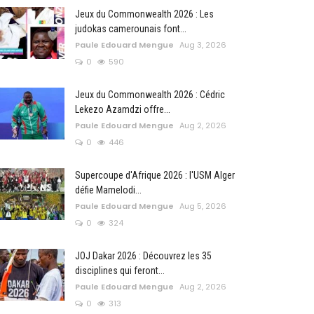
Jeux du Commonwealth 2026 : Les
judokas camerounais font...
Paule Edouard Mengue
Aug 3, 2026
0
590
Jeux du Commonwealth 2026 : Cédric
Lekezo Azamdzi offre...
Paule Edouard Mengue
Aug 2, 2026
0
446
Supercoupe d'Afrique 2026 : l'USM Alger
défie Mamelodi...
Paule Edouard Mengue
Aug 5, 2026
0
324
JOJ Dakar 2026 : Découvrez les 35
disciplines qui feront...
Paule Edouard Mengue
Aug 2, 2026
0
313