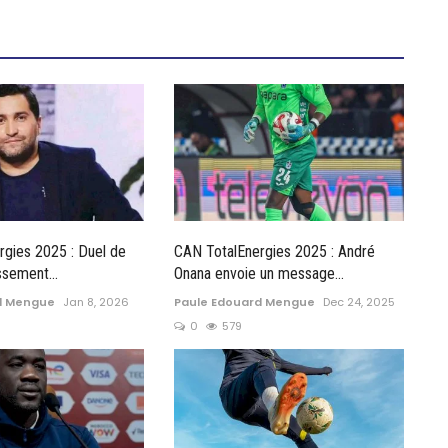
rgies 2025 : Duel de
CAN TotalEnergies 2025 : André
issement...
Onana envoie un message...
d Mengue
Jan 8, 2026
Paule Edouard Mengue
Dec 24, 2025
0
579