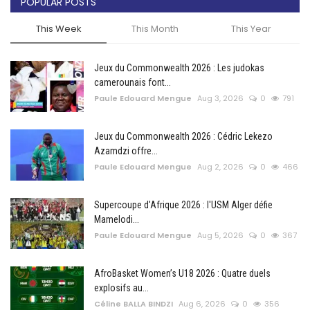
POPULAR POSTS
This Week
This Month
This Year
Jeux du Commonwealth 2026 : Les judokas
camerounais font...
Paule Edouard Mengue
Aug 3, 2026
0
791
Jeux du Commonwealth 2026 : Cédric Lekezo
Azamdzi offre...
Paule Edouard Mengue
Aug 2, 2026
0
466
Supercoupe d'Afrique 2026 : l'USM Alger défie
Mamelodi...
Paule Edouard Mengue
Aug 5, 2026
0
367
AfroBasket Women’s U18 2026 : Quatre duels
explosifs au...
Céline BALLA BINDZI
Aug 6, 2026
0
356