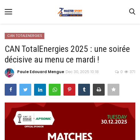
CAN TOTALENERGIES
CAN TotalEnergies 2025 : une soirée
décisive au menu ce mardi !
Home
Contact
Paule Edouard Mengue
Dec 30, 2025 10:18
0
371
Football
Gallery
Terms & Conditions
Athlétisme
Sports
CAN FÉMININE