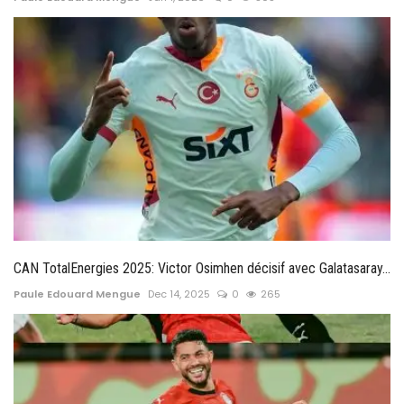
CAN TotalEnergies 2025: Victor Osimhen décisif avec Galatasaray...
Paule Edouard Mengue
Dec 14, 2025
0
265