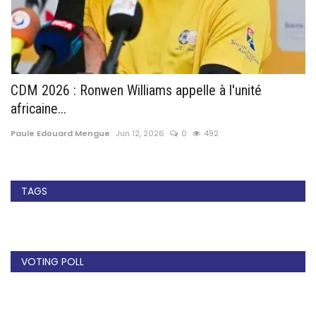
CDM 2026 : Ronwen Williams appelle à l'unité
M
africaine...
s
Paule Edouard Mengue
Jun 12, 2026
0
492
Pa
TAGS
VOTING POLL