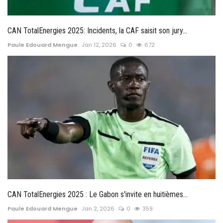
CAN TotalEnergies 2025: Incidents, la CAF saisit son jury...
Paule Edouard Mengue
Jan 12, 2026
0
672
CAN TotalEnergies 2025 : Le Gabon s'invite en huitièmes...
Paule Edouard Mengue
Jan 2, 2026
0
359