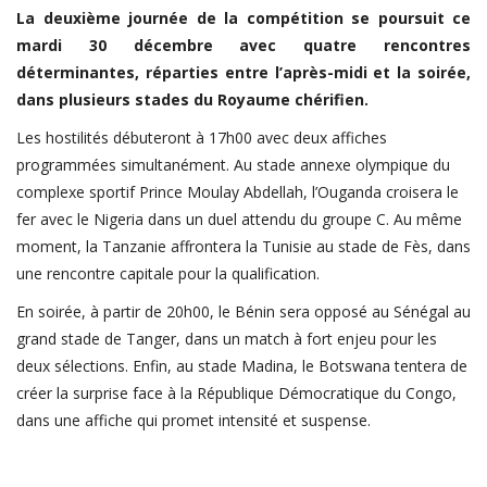
FIFA
La deuxième journée de la compétition se poursuit ce
mardi 30 décembre avec quatre rencontres
Actualités
déterminantes, réparties entre l’après-midi et la soirée,
Business du sport
dans plusieurs stades du Royaume chérifien.
Guides & Dossiers
Les hostilités débuteront à 17h00 avec deux affiches
programmées simultanément. Au stade annexe olympique du
Handball
complexe sportif Prince Moulay Abdellah, l’Ouganda croisera le
Volleyball
fer avec le Nigeria dans un duel attendu du groupe C. Au même
moment, la Tanzanie affrontera la Tunisie au stade de Fès, dans
Basketball
une rencontre capitale pour la qualification.
Arts Martiaux
En soirée, à partir de 20h00, le Bénin sera opposé au Sénégal au
Rugby
grand stade de Tanger, dans un match à fort enjeu pour les
deux sélections. Enfin, au stade Madina, le Botswana tentera de
Tennis
créer la surprise face à la République Démocratique du Congo,
Extra
dans une affiche qui promet intensité et suspense.
Autres Sports