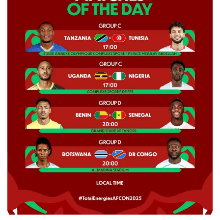
LDC/ COUPE CAF
CAN TOTALENERGIES
Lions Indomptables
CAF
Lionnes Indomptables
Judo
Elite Football
Mercato
GSL
FEMMES & SPORT
Inside JOJ Dakar 2026
Cyclisme