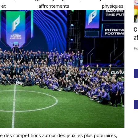
t affrontements physiques.
HIP:
Gabon : Pierre Alain Mounguengui unique
C
candidat à sa succession...
af
Paule Edouard Mengue
Mar 28, 2026
0
314
P
cé des compétitions autour des jeux les plus populaires,