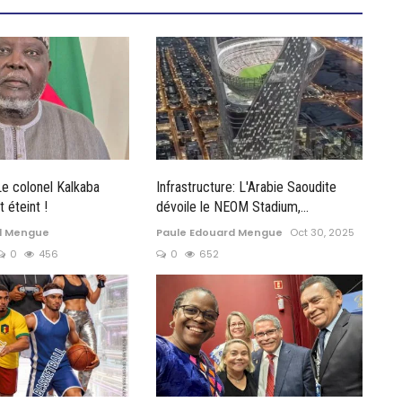
Le colonel Kalkaba
Infrastructure: L'Arabie Saoudite
 éteint !
dévoile le NEOM Stadium,...
d Mengue
Paule Edouard Mengue
Oct 30, 2025
0
456
0
652