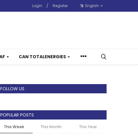
Login
/
Register
English
CAF
CAN TOTALENERGIES
FOLLOW US
POPULAR POSTS
This Week
This Month
This Year