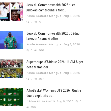
Jeux du Commonwealth 2026 : Les
judokas camerounais font...
Paule Edouard Mengue
Aug 3, 2026
0
791
Jeux du Commonwealth 2026 : Cédric
Lekezo Azamdzi offre...
Paule Edouard Mengue
Aug 2, 2026
0
466
Supercoupe d'Afrique 2026 : l'USM Alger
défie Mamelodi...
Paule Edouard Mengue
Aug 5, 2026
0
367
AfroBasket Women’s U18 2026 : Quatre
duels explosifs au...
Céline BALLA BINDZI
Aug 6, 2026
0
356