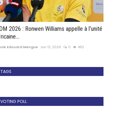
DM 2026 : Ronwen Williams appelle à l'unité
Mercato : Le
ricaine...
chers secoue.
aule Edouard Mengue
Jun 12, 2026
0
492
Paule Edouard 
TAGS
VOTING POLL