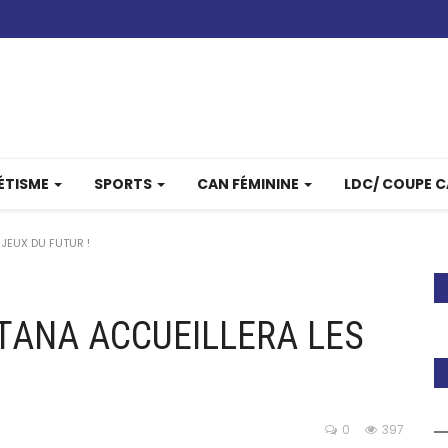
ÉTISME
SPORTS
CAN FÉMININE
LDC/ COUPE 
JEUX DU FUTUR !
TANA ACCUEILLERA LES
0
397